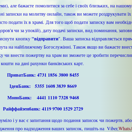
и), але бажаєте помолитися за себе і своїх близьких, на нашому
ні записки на молитву онлайн, також ви можете роздрукувати їх
сто подати їх в храмі. Для того щоб подати записку вам необхід
доров'я чи за упокій), дату подачі записки, вид поминання, запов
"відправити
атиснути кнопку
". Ваша записка відправляється пря
нута на найближчому Богослужінні. Також якщо ви бажаєте внес
ку чи внести пожертву на храм ви зможете це зробити перечисл
кошти на дані рахунки банківських карт.
ПриватБанк: 4731 1856 3800 8455
ІдеяБанк: 5355 1608 3839 8669
МоноБанк: 4441 1110 7328 9468
Райффайзенбанк: 4119 9700 1529 2729
міло і у вас є запитання щодо подання записок чи пожертв, або
дження про надходження ваших записок, пишіть на Viber,
Whats