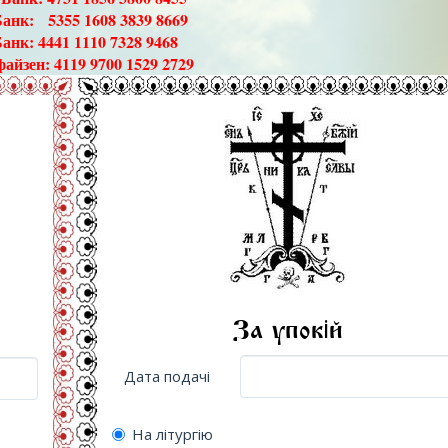
Банк: 5355 1608 3839 8669
к: 4441 1110 7328 9468
айзен: 4119 9700 1529 2729
За упокій
Дата подачі
На літургію