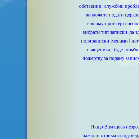
обставини, службові проблем
ви можете подати церков
вашому принтері і особи
вибрати тип записки (за з
поля записки іменами і н
священика і буде пом'я
пожертву за подану запис
Якщо Вам щось незрозу
бажаєте отримати підтвер