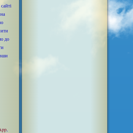
 сайті
 на
но
нити
мо до
ти
ивши
App
,