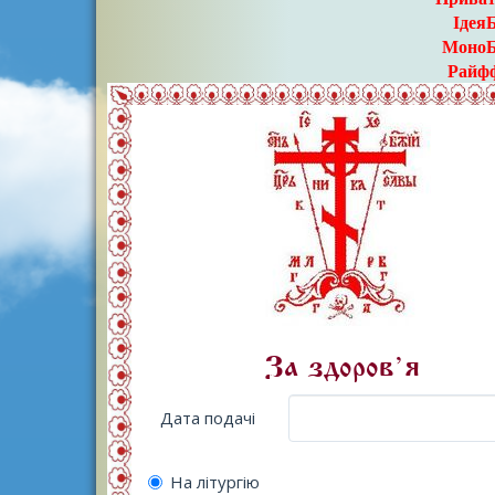
Ідея
МоноБан
Райфф
’
За здоров
я
Дата подачі
На літургію