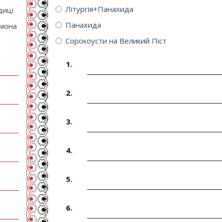
Літургія+Панахида
диці
Панахида
ймона
Сорокоусти на Великий Піст
1.
2.
3.
4.
5.
6.