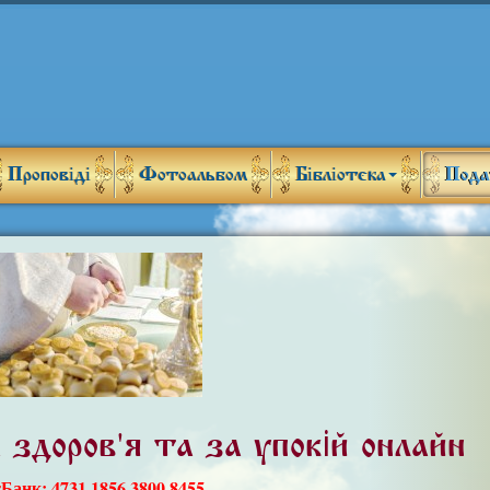
Проповіді
Фотоальбом
Бібліотека
Пода
'
 здоров
я та за упокій онлайн
тБанк: 4731 1856 3800 8455