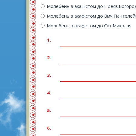
Молебень з акафістом до Пресв.Богоро
Молебень з акафістом до Вмч.Пантеле
Молебень з акафістом до Свт.Миколая
1.
2.
3.
4.
5.
6.