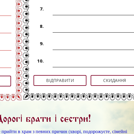
7.
8.
9.
10.
ВІДПРАВИТИ
СКИДАННЯ
Дорогі брати і сестри!
прийти в храм з певних причин (хворі, подорожуєте, сімейні