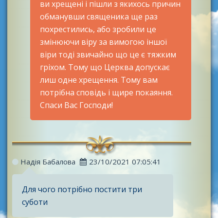
ви хрещені і пішли з якихось причин
обманувши священика ще раз
похрестились, або зробили це
змінюючи віру за вимогою іншої
віри тоді звичайно що це є тяжким
гріхом. Тому що Церква допускає
лиш одне хрещення. Тому вам
потрібна сповідь і щире покаяння.
Спаси Вас Господи!
Надія Бабалова
23/10/2021 07:05:41
Для чого потрібно постити три
суботи