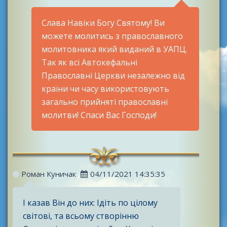
Слава Навіки Богу Святому! Ви
можете молитись з православного
молитовника який виданий в УАПЦ.
Так як всі Автокефальні
Православні Церкви незалежно від
країни чи часу використовують
загально прийняті православні
молитви! Спаси Вас Господи!
Роман Куничак
04/11/2021 14:35:35
І казав Він до них: Ідіть по цілому
світові, та всьому створінню