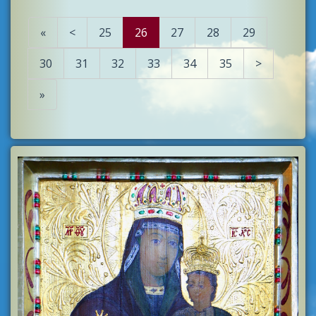
«
<
25
26
27
28
29
30
31
32
33
34
35
>
»