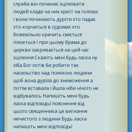
служби він починає зцілювати
людей кладе на них хрест на голови
і вони починають дуріти хто падає
хто корчиться в судомах хто
божевільно кричить сміється
плюється і при цьому брама до
церкви закривається на цей час
зцілення Скажіть мені будь ласка ну
хіба Бог хотів би робити так
насильство над психікою людини
щоб вона дуріла до знеможення а
потім вставала і йшла ніби нічого не
відбувалось Напишіть мені будь
ласка відповідь! пояснення від
цього священника це вигнання
нечистого з людини Будь ласка
напишіть мені відповідь!