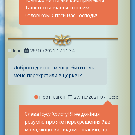
Таїнство вінчання із іншим
чоловіком. Спаси Вас Господи!
Іван
26/10/2021 17:11:34
Доброго дня що мені робити єсль
мене перехрстили в церкві ?
Прот. Євген
27/10/2021 07:13:56
Слава Ісусу Христу! Я не докінця
розумію про яке перехрещення йде
мова, якщо ви свідомо знаючи, що