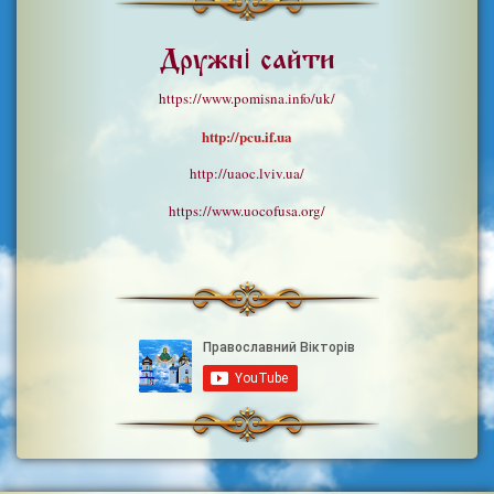
Дружні сайти
https://www.pomisna.info/uk/
http://pcu.if.ua
http://uaoc.lviv.ua/
https://www.uocofusa.org/