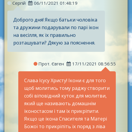
Сергій
06/11/2021 01:48:19
Доброго дня! Якщо батьки чоловіка
та дружини подарували по парі ікон
на весілля, як їх правильно
розташувати? Дякую за пояснення.
Прот. Євген
17/11/2021 08:56:55
Слава Ісусу Христу! Ікони є для того
щоб молитись тому раджу створити
собі віповідний куток для молитви,
який ще називають домашнім
іконостасом і там їх прикріпити.
Якщо це ікона Спасителя та Матері
Божої то прикріпіть їх поряд з ліва