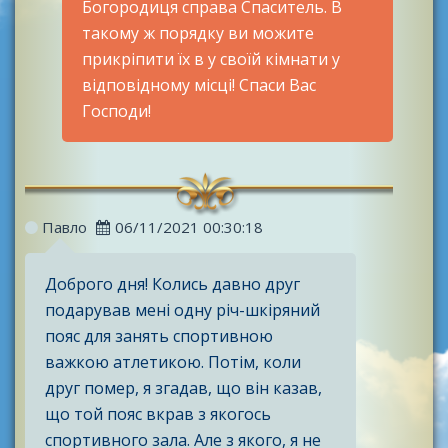
Богородиця справа Спаситель. В
такому ж порядку ви можите
прикріпити їх в у своїй кімнати у
відповідному місці! Спаси Вас
Господи!
Павло
06/11/2021 00:30:18
Доброго дня! Колись давно друг
подарував мені одну річ-шкіряний
пояс для занять спортивною
важкою атлетикою. Потім, коли
друг помер, я згадав, що він казав,
що той пояс вкрав з якогось
спортивного зала. Але з якого, я не