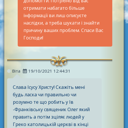
допомогти. Потрібно від вас
отримати набагато більше
інформації ви лиш описуєте
наслідки, а треба шукати і знайти
причину ваших проблем. Спаси Вас
Господи!
Віта
19/10/2021 12:44:31
Слава Ісусу Христу! Скажіть мені
будь ласка чи правильно чи
розумно те що робить у Ів
-Франківську священик Олег який
править а потім зціляє людей у
Греко католицькій церкві в кінці