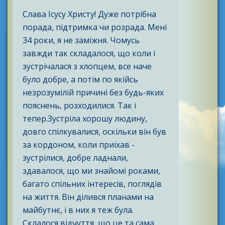
Слава Ісусу Христу! Дуже потрібна
порада, підтримка чи розрада. Мені
34 роки, я не заміжня. Чомусь
завжди так складалося, що коли і
зустрічалася з хлопцем, все наче
було добре, а потім по якійсь
незрозумілій причині без будь-яких
пояснень, розходилися. Так і
тепер.Зустріла хорошу людину,
довго спілкувалися, оскільки він був
за кордоном, коли приїхав -
зустрілися, добре ладнали,
здавалося, що ми знайомі роками,
багато спільних інтересів, поглядів
на життя. Він ділився планами на
майбутнє, і в них я теж була.
Склалося відчуття, що це та сама