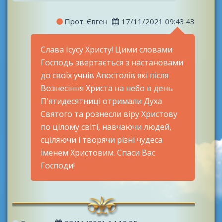
Прот. Євген
17/11/2021 09:43:43
Слава Ісусу Христу! Цими словами
Господь звертається з настановами
до своїх учнів Апостолів які після
Вознесіння Христа на небо в день
П'ятидесятниці отримали Духа
Святого та рознесли віру Христову
по цілому світі, навчаючи людей,
сціляючи і творячи різні чудеса
іменем Христовим. Спаси Вас
Господи!