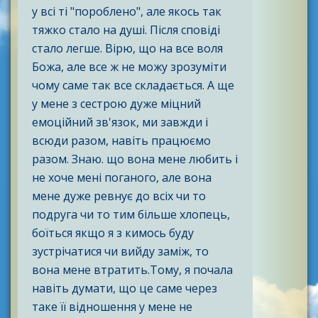
у всі ті "пороблено", але якось так
тяжко стало на душі. Після сповіді
стало легше. Вірю, що на все воля
Божа, але все ж не можу зрозуміти
чому саме так все складається. А ще
у мене з сестрою дуже міцний
емоційний зв'язок, ми завжди і
всюди разом, навіть працюємо
разом. Знаю. що вона мене любить і
не хоче мені поганого, але вона
мене дуже ревнує до всіх чи то
подруга чи то тим більше хлопець,
боїться якщо я з кимось буду
зустрічатися чи вийду заміж, то
вона мене втратить.Тому, я почала
навіть думати, що це саме через
таке її відношення у мене не