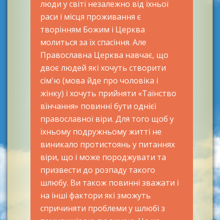
люди у світі незалежно від їхньої
раси і місця проживання є
творінням Божим і Церква
молиться за їх спасіння. Але
Православна Церква навчає, що
двоє людей які хочуть створити
сім'ю (мова йде про чоловіка і
жінку) і хочуть прийняти «Таїнство
вінчання» повинні бути однієї
православної віри. Для того щоб у
їхньому подружньому житті не
виникало протистоянь у питаннях
віри, що і може породжувати та
призвести до розпаду такого
шлюбу. Ви також повинні зважати і
на інші фактори які зможуть
спричиняти проблеми у шлюбі з