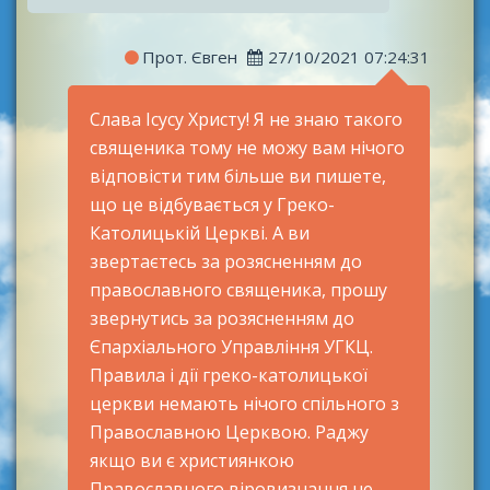
Прот. Євген
27/10/2021 07:24:31
Слава Ісусу Христу! Я не знаю такого
священика тому не можу вам нічого
відповісти тим більше ви пишете,
що це відбувається у Греко-
Католицькій Церкві. А ви
звертаєтесь за розясненням до
православного священика, прошу
звернутись за розясненням до
Єпархіального Управління УГКЦ.
Правила і дії греко-католицької
церкви немають нічого спільного з
Православною Церквою. Раджу
якщо ви є християнкою
Православного віровизнання не