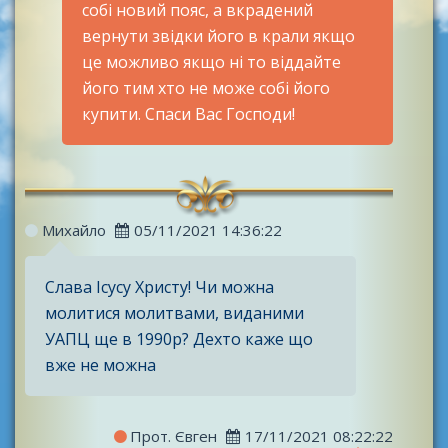
собі новий пояс, а вкрадений
вернути звідки його в крали якщо
це можливо якщо ні то віддайте
його тим хто не може собі його
купити. Спаси Вас Господи!
Михайло
05/11/2021 14:36:22
Слава Ісусу Христу! Чи можна
молитися молитвами, виданими
УАПЦ ще в 1990р? Дехто каже що
вже не можна
Прот. Євген
17/11/2021 08:22:22