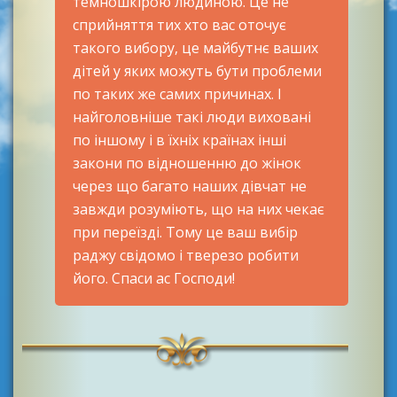
темношкірою людиною. Це не
сприйняття тих хто вас оточує
такого вибору, це майбутнє ваших
дітей у яких можуть бути проблеми
по таких же самих причинах. І
найголовніше такі люди виховані
по іншому і в їхніх країнах інші
закони по відношенню до жінок
через що багато наших дівчат не
завжди розуміють, що на них чекає
при переїзді. Тому це ваш вибір
раджу свідомо і тверезо робити
його. Спаси ас Господи!