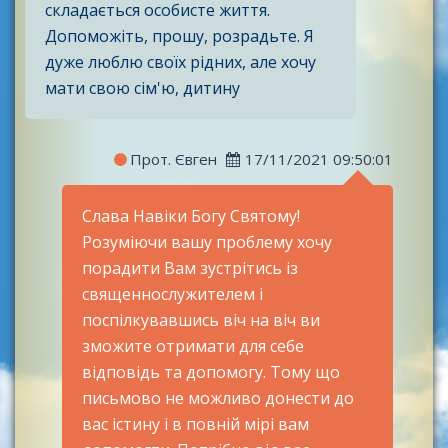
складається особисте життя.
Допоможіть, прошу, розрадьте. Я
дуже люблю своїх рідних, але хочу
мати свою сім'ю, дитину
Прот. Євген
17/11/2021 09:50:01
Слава Навіки Богу Святому!
Розуміючи вашу проблему хочу
порадити Вам зустрітись із
священнослужителем і
поспілкувавшись віч на віч ви
зможите отримати для себе
відповідь та допомогу. Тому що
письмово не можливо донести до
вас істину і в повній мірі вам