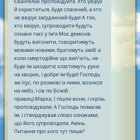
Євангелію проповідуйте. Хто увірує
й охриститься, буде спасений, а хто
не ввірує засуджений буде! А тих,
хто ввірує, супроводити будуть
ознаки такі: у Ім'я Моє демонів
будуть вигонити, говоритимуть
мовами новими, братимуть змій; а
коли смертодійне що вип'ють, не
буде їм шкодити; кластимуть руки
на хворих, і добре їм буде! Господь
же Ісус, по розмові із ними, вознісся
на небо, і сів по Божій
правиці.Марка, І пішли вони, і скрізь
проповідували. А Господь помагав
їм, і стверджував слово ознаками,
що його супроводили. Амінь.
Питання про кого тут пише?