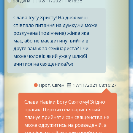
Богдана
02/11/2021 14:18:35
Слава Ісусу Христу! На днях мені
співпало питання на думку,чи може
розлучена (повінчена) жінка яка
має, або не має дитину, вийти в
друге заміж за семінариста? І чи
може чоловік який уже у шлюбі
вчитися на священика?🤔
Прот. Євген
17/11/2021 08:16:27
Слава Навіки Богу Святому! Згідно
правил Церкви семінарист який
планує прийняти сан священства не
може одружитись на розведеній, а
точніше на тій яка вже приймала