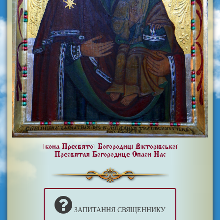
Ікона Пресвятої Богородиці Вікторівської
Пресвятая Богородице Спаси Нас
ЗАПИТАННЯ СВЯЩЕННИКУ