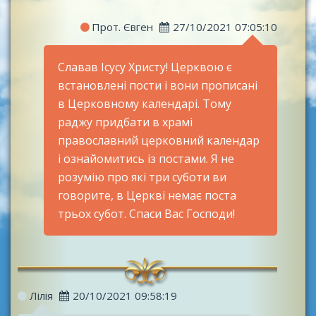
Прот. Євген
27/10/2021 07:05:10
Славав Ісусу Христу! Церквою є
встановлені пости і вони прописані
в Церковному календарі. Тому
раджу придбати в храмі
православний церковний календар
і ознайомитись із постами. Я не
розумію про які три суботи ви
говорите, в Церкві немає поста
трьох субот. Спаси Вас Господи!
Лілія
20/10/2021 09:58:19