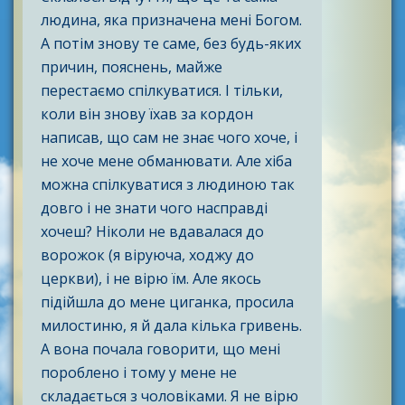
людина, яка призначена мені Богом.
А потім знову те саме, без будь-яких
причин, пояснень, майже
перестаємо спілкуватися. І тільки,
коли він знову їхав за кордон
написав, що сам не знає чого хоче, і
не хоче мене обманювати. Але хіба
можна спілкуватися з людиною так
довго і не знати чого насправді
хочеш? Ніколи не вдавалася до
ворожок (я віруюча, ходжу до
церкви), і не вірю їм. Але якось
підійшла до мене циганка, просила
милостиню, я й дала кілька гривень.
А вона почала говорити, що мені
пороблено і тому у мене не
складається з чоловіками. Я не вірю