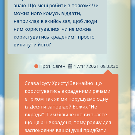
знаю. Що мені робити з поясом? Чи
можна його комусь віддати,
наприклад в якийсь зал, щоб люди
ним користувалися, чи не можна
користуватись краденим і просто
викинути його?
Прот. Євген
17/11/2021 08:33:30
Слава Ісусу Христу! Звичайно що
користуватись вкраденими речами
є гріхом так як ми порушуємо одну
із Десяти заповідей Божих “Не
вкради”. Тим більше що ви знаєте
що ця річ вкрадена, тому раджу для
заспокоєння вашої душі придбати