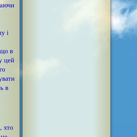
маючи
у і
 що в
у цей
го
увати
ь в
, хто
 це