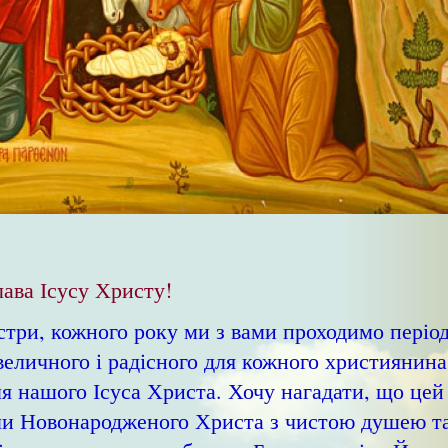
ава Ісусу Христу!
три, кожного року ми з вами проходимо періо
 величного і радісного для кожного християнина
ля нашого Ісуса Христа. Хочу нагадати, що цей
іли Новонародженого Христа з чистою душею т