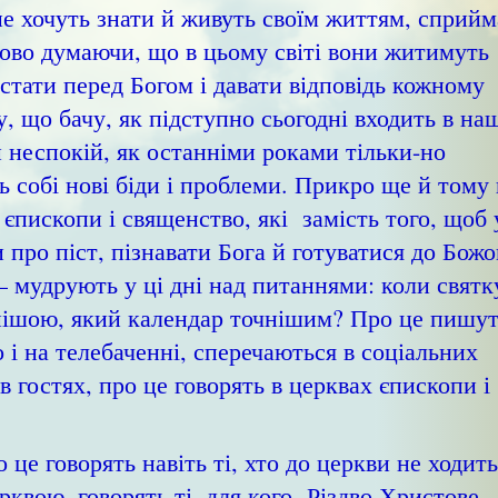
не хочуть знати й живуть своїм життям, сприй
ково думаючи, що в цьому світі вони житимуть
остати перед Богом і давати відповідь кожному
, що бачу, як підступно сьогодні входить в наш
неспокій, як останніми роками тільки-но
 собі нові біди і проблеми. Прикро ще й тому
 єпископи і священство, які замість того, щоб 
 про піст, пізнавати Бога й готуватися до Божо
– мудрують у ці дні над питаннями: коли святк
ьнішою, який календар точнішим? Про це пишут
о і на телебаченні, сперечаються в соціальних
в гостях, про це говорять в церквах єпископи і
 говорять навіть ті, хто до церкви не ходить
ерквою, говорять ті, для кого Різдво Христове -