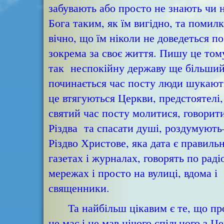
забувають або просто не знають чи 
Бога таким, як їм вигідно, та помил
вічно, що їм ніколи не доведеться п
зокрема за своє життя. Пишу це тому
так неспокійну державу ще більший 
починається час посту люди шукають
це втягуються Церкви, предстоятелі,
святий час посту молитися, говорити
Різдва та спасати душі, роздумують
Різдво Христове, яка дата є правил
газетах і журналах, говорять по раді
мережах і просто на вулиці, вдома і 
священники.
Та найбільш цікавим є те, що про це
не має і не мав нічого спільного з Ц