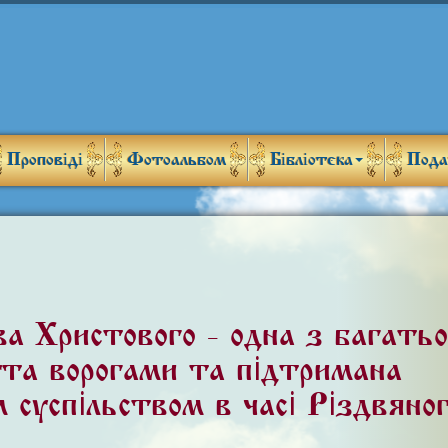
Проповіді
Фотоальбом
Бібліотека
Пода
а Христового» - одна з багатьо
нута ворогами та підтримана
 суспільством в часі Різдвяно