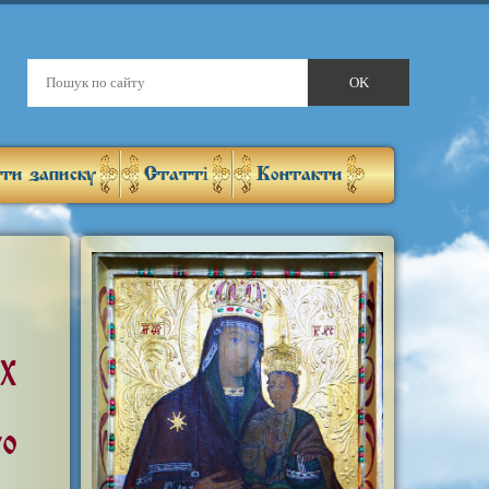
ти записку
Статті
Контакти
х
го