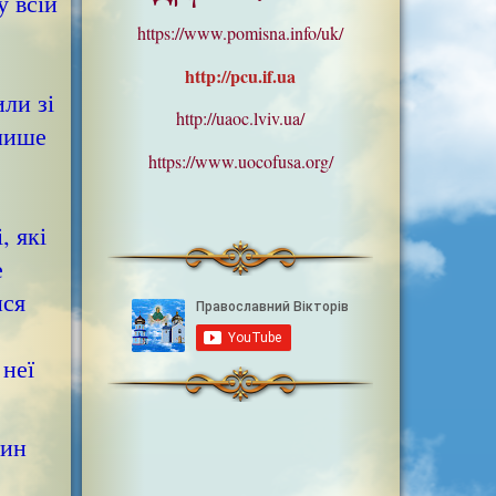
у всій
https://www.pomisna.info/uk/
http://pcu.if.ua
ли зі
http://uaoc.lviv.ua/
 лише
https://www.uocofusa.org/
, які
е
ися
 неї
чин