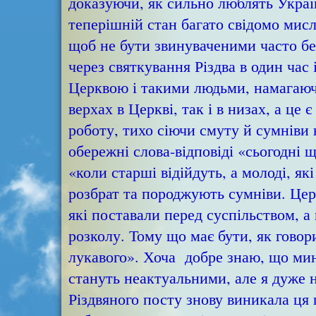
доказуючи, як сильно люблять Україн
теперішній стан багато свідомо мисл
щоб не бути звинуваченими часто бе
через святкування Різдва в один час
Церквою і такими людьми, намагаючи
верхах в Церкві, так і в низах, а це
роботу, тихо сіючи смуту й сумніви
обережні слова-відповіді «сьогодні щ
«коли старші відійдуть, а молоді, які
розбрат та породжують сумніви. Церкв
які поставали перед суспільством, а
розколу. Тому що має бути, як говори
лукавого». Хоча добре знаю, що мину
стануть неактуальними, але я дуже н
Різдвяного посту знову виникала ця