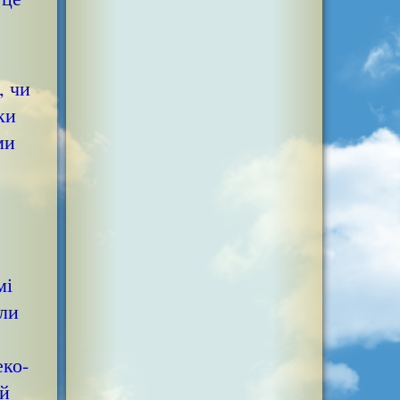
, чи
ки
ми
мі
оли
еко-
ий