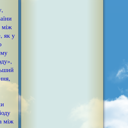
у,
раїни
є між
, як у
ю
ому
оду»,
ільший
ння,
ки
іоду
а між