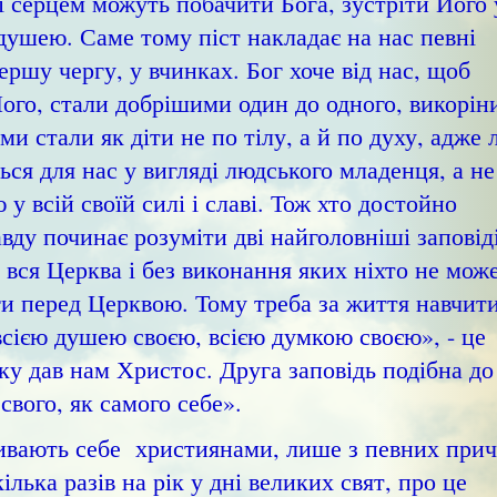
 серцем можуть побачити Бога, зустріти Його 
 душею. Саме тому піст накладає на нас певні
першу чергу, у вчинках. Бог хоче від нас, щоб
ого, стали добрішими один до одного, викоріни
ми стали як діти не по тілу, а й по духу, адже
ься для нас у вигляді людського младенця, а не
 всій своїй силі і славі. Тож хто достойно
вду починає розуміти дві найголовніші заповіді
 вся Церква і без виконання яких ніхто не мож
ги перед Церквою. Тому треба за життя навчит
всією душею своєю, всією думкою своєю», - це
ку дав нам Христос. Друга заповідь подібна до
вого, як самого себе».
ивають себе християнами, лише з певних при
ілька разів на рік у дні великих свят, про це