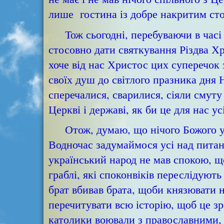
лише гостина із добре накритим сто
Тож сьогодні, перебуваючи в часі Р
стосовно дати святкування Різдва Хр
хоче від нас Христос цих суперечок 
своїх душ до світлого празника дня
сперечалися, сварилися, сіяли смуту
Церкві і державі, як би це для нас у
Отож, думаю, що нічого Божого у 
Водночас задумаймося усі над питан
український народ не мав спокою, що
граблі, які споконвіків переслідуют
брат вбивав брата, щоби князювати н
перечитувати всю історію, щоб це зр
католики воювали з православними,