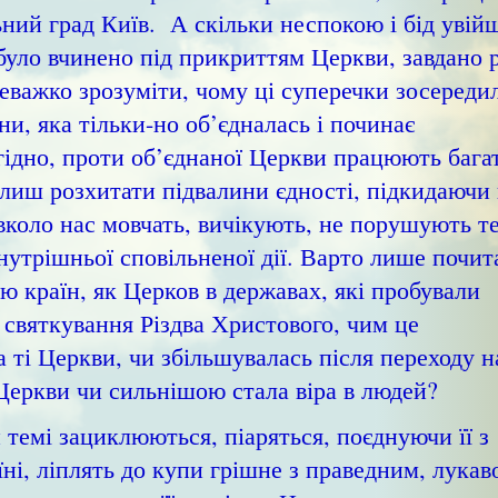
ний град Київ. А скільки неспокою і бід увій
в було вчинено під прикриттям Церкви, завдано 
Неважко зрозуміти, чому ці суперечки зосереди
и, яка тільки-но об’єдналась і починає
игідно, проти об’єднаної Церкви працюють бага
би лиш розхитати підвалини єдності, підкидаючи
авколо нас мовчать, вичікують, не порушують т
нутрішньої сповільненої дії. Варто лише почит
ію країн, як Церков в державах, які пробували
 святкування Різдва Христового, чим це
а ті Церкви, чи збільшувалась після переходу н
Церкви чи сильнішою стала віра в людей?
емі зациклюються, піаряться, поєднуючи її з
ні, ліплять до купи грішне з праведним, лука