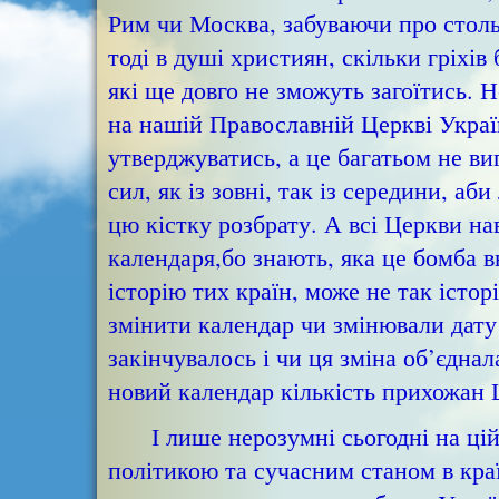
Рим чи Москва, забуваючи про столь
тоді в душі християн, скільки гріхі
які ще довго не зможуть загоїтись. 
на нашій Православній Церкві Україн
утверджуватись, а це багатьом не в
сил, як із зовні, так із середини, а
цю кістку розбрату. А всі Церкви н
календаря,бо знають, яка це бомба в
історію тих країн, може не так істор
змінити календар чи змінювали дату
закінчувалось і чи ця зміна об’єднал
новий календар кількість прихожан 
І лише нерозумні сьогодні на цій т
політикою та сучасним станом в краї