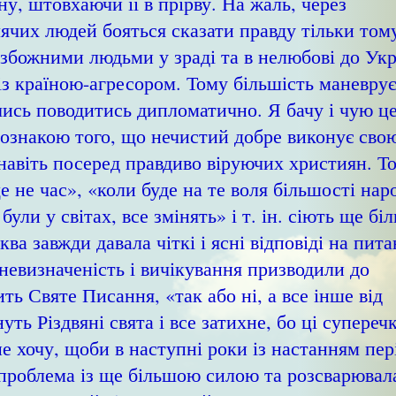
у, штовхаючи її в прірву. На жаль, через
ячих людей бояться сказати правду тільки том
збожними людьми у зраді та в нелюбові до Ук
 із країною-агресором. Тому більшість маневру
сь поводитись дипломатично. Я бачу і чую це
 є ознакою того, що нечистий добре виконує сво
 навіть посеред правдиво віруючих християн. Т
е не час», «коли буде на те воля більшості нар
 були у світах, все змінять» і т. ін. сіють ще б
а завжди давала чіткі і ясні відповіді на пита
 невизначеність і вичікування призводили до
ть Святе Писання, «так або ні, а все інше від
ть Різдвяні свята і все затихне, бо ці супереч
е хочу, щоби в наступні роки із настанням пер
 проблема із ще більшою силою та розсварювал