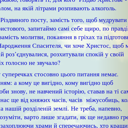
лом, на якій літрами розпивають алкоголь.
іздвяного посту, замість того, щоб мудрувати
истового, запитаймо самі себе щиро, по правді
замість молитви, покаяння в гріхах та підготов
 Народження Спасителя, чи хоче Христос, щоб 
 й роз’єднувалися, розхитували спокій у своїй
сіх голосно не звучало?
суперечках стосовно цього питання немає.
ням: а кому це вигідно, кому вигідно щоб
би знову, не навчений історію, ставав на ті са
ь нас ще від княжих часів, часів міжусобиць, к
а нашій розділеній землі. Не треба, напевно,
озуміти, варто лише згадати, як ще недавно гр
 захоплюючи храми й сперечаючись, хто кращ