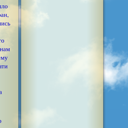
шло
ран,
лись
то
 нам
ему
ати
а
во