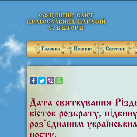
ОФІЦІЙНИЙ САЙТ
ПРАВОСЛАВНИХ ПАРАФІЙ
С. ВІКТОРІВ
Головна
Новини
Святині
Дата святкування «Різдв
кісток розбрату, підки
роз’єднаним українським
посту.