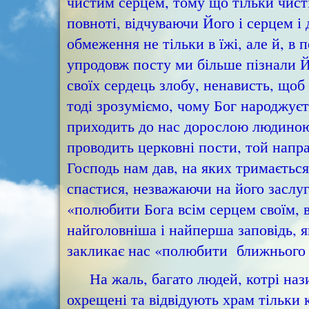
чистим серцем, тому що тільки чисті
повноті, відчуваючи Його і серцем і
обмеження не тільки в їжі, але й, в 
упродовж посту ми більше пізнали Й
своїх сердець злобу, ненависть, щоб 
тоді зрозуміємо, чому Бог народжуєт
приходить до нас дорослою людиною у
проводить церковні пости, той напра
Господь нам дав, на яких тримається
спастися, незважаючи на його заслу
«полюбити Бога всім серцем своїм, 
найголовніша і найперша заповідь, я
закликає нас «полюбити ближнього с
На жаль, багато людей, котрі наз
охрещені та відвідують храм тільки к