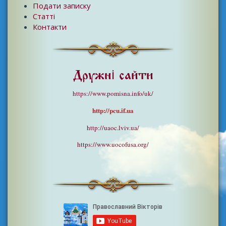
Подати записку
Статті
Контакти
Дружні сайти
https://www.pomisna.info/uk/
http://pcu.if.ua
http://uaoc.lviv.ua/
https://www.uocofusa.org/