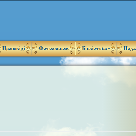
Проповіді
Фотоальбом
Бібліотека
Пода