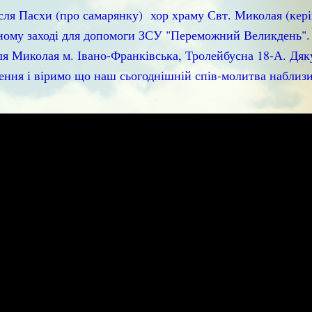
ісля Пасхи (про самарянку) хор храму Свт. Миколая (кер
ійному заході для допомоги ЗСУ "Переможний Великдень".
еля Миколая м. Івано-Франківська, Тролейбусна 18-А. Дя
шення і віримо що наш сьогоднішній спів-молитва наблиз