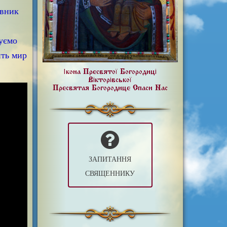
івник
куємо
ить мир
Ікона Пресвятої Богородиці
Вікторівської
Пресвятая Богородице Спаси Нас
ЗАПИТАННЯ
СВЯЩЕННИКУ