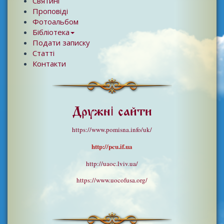
Святині
Проповіді
Фотоальбом
Бібліотека
Подати записку
Статті
Контакти
Дружні сайти
https://www.pomisna.info/uk/
http://pcu.if.ua
http://uaoc.lviv.ua/
https://www.uocofusa.org/