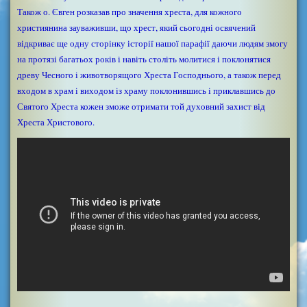
Також о. Євген розказав про значення хреста, для кожного
християнина зауваживши, що хрест, який сьогодні освячений
відкриває ще одну сторінку історії нашої парафії даючи людям змогу
на протязі багатьох років і навіть століть молитися і поклонятися
древу Чесного і животворящого Хреста Господнього, а також перед
входом в храм і виходом із храму поклонившись і приклавшись до
Святого Хреста кожен зможе отримати той духовний захист від
Хреста Христового.