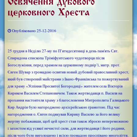
Освячення дубового
церковного Хреста
Опубліковано 25-12-2016
25 грудня в Неділю 27-му по П’ятидесятниці в день пам'ять Свт.
Спиридона єпископа Тріміфунтського чудотворця після
Богослужіння, перед храмом на церковному подвір’ї, митр. прот.
Євген Шувар з громадою освятив новий дубовий православний хрест,
який був створений майстрами з Івано-Франківська та пожертвуваний
для храму «Успіння Пресвятої Богородиці» жителем села Вікторів
Кириком Василем Степановичем. Також жертводавця п. Василя на
прохання настоятеля храму з благословення Митрополита Галицького
Кир Андрія було нагороджено архієрейською грамотою. Під час
нагородження о. Євген подякував Кирику Василю за його велику
жертву побажавши, щоб цей хрест став також зброєю непереможною
і захистом від усякої нечистої сили, для жертводавця ї його родини,
після чого було виголошено і всією громадою проспівано многоліття.