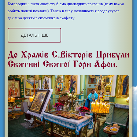
Богородиці і після акафісту б’ємо дванадцять поклонів (кому важко
робить поясні поклони). Також в міру можливості я роздрукував
декілька десятків екземплярів акафісту...
ДЕТАЛЬНІШЕ
До Храмів С.Вікторів Прибули
Святині Святої Гори Афон.