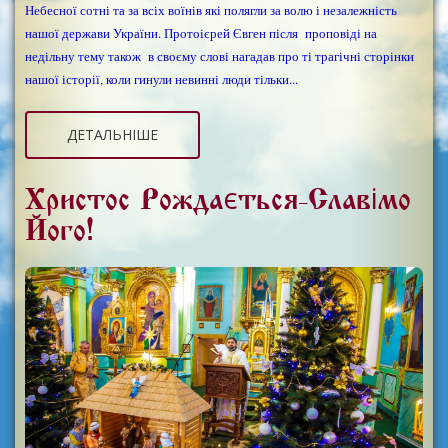
Небесної сотні та за всіх воїнів які полягли за волю і незалежність
нашої держави України. Протоієрей Євген після проповіді на
недільну тему також в своєму слові нагадав про ті трагічні сторінки
нашої історії, коли гинули невинні люди тільки...
ДЕТАЛЬНІШЕ
Христос Рождається-Славімо
Його!