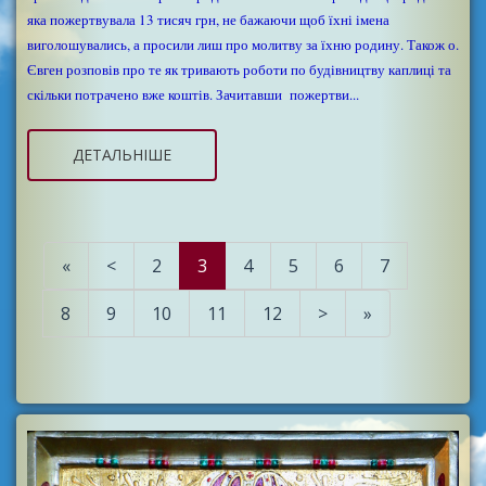
яка пожертвувала 13 тисяч грн, не бажаючи щоб їхні імена
виголошувались, а просили лиш про молитву за їхню родину. Також о.
Євген розповів про те як тривають роботи по будівництву каплиці та
скільки потрачено вже коштів. Зачитавши пожертви...
ДЕТАЛЬНІШЕ
«
<
2
3
4
5
6
7
8
9
10
11
12
>
»