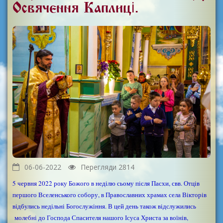
Освячення Каплиці.
06-06-2022
Перегляди 2814
5 червня 2022 року Божого в неділю сьому після Пасхи, свв. Отців
першого Вселенського собору, в Православних храмах села Вікторів
відбулись недільні Богослужіння. В цей день також відслужились
молебні до Господа Спасителя нашого Ісуса Христа за воїнів,