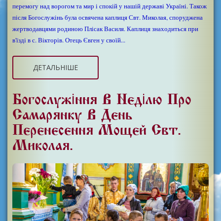
перемогу над ворогом та мир і спокій у нашій державі Україні. Також
після Богослужінь була освячена каплиця Свт. Миколая, споруджена
жертводавцями родиною Плісак Василя. Каплиця знаходиться при
в'їзді в с. Вікторів. Отець Євген у своїй...
ДЕТАЛЬНІШЕ
Богослужіння В Неділю Про
Самарянку В День
Перенесення Мощей Свт.
Миколая.