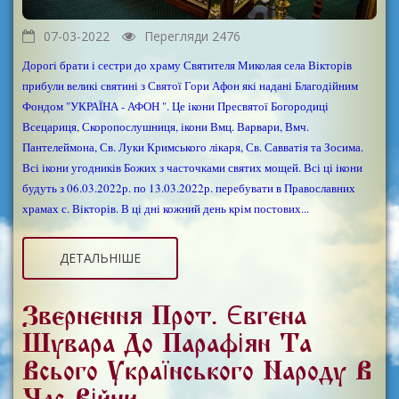
07-03-2022
Перегляди 2476
Дорогі брати і сестри до храму Святителя Миколая села Вікторів
прибули великі святині з Святої Гори Афон які надані Благодійним
Фондом "УКРАЇНА - АФОН ". Це ікони Пресвятої Богородиці
Всецариця, Скоропослушниця, ікони Вмц. Варвари, Вмч.
Пантелеймона, Св. Луки Кримського лікаря, Св. Савватія та Зосима.
Всі ікони угодників Божих з часточками святих мощей. Всі ці ікони
будуть з 06.03.2022р. по 13.03.2022р. перебувати в Православних
храмах с. Вікторів. В ці дні кожний день крім постових...
ДЕТАЛЬНІШЕ
Звернення Прот. Євгена
Шувара До Парафіян Та
Всього Українського Народу В
Час Війни.