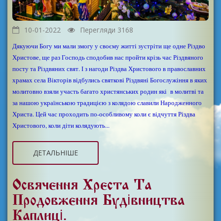
10-01-2022
Перегляди 3168
Дякуючи Богу ми мали змогу у своєму житті зустріти ще одне Різдво
Христове, ще раз Господь сподобив нас пройти крізь час Різдвяного
посту та Різдвяних свят. І з нагоди Різдва Христового в православних
храмах села Вікторів відбулись святкові Різдвяні Богослужіння в яких
молитовно взяли участь багато христянських родин які в молитві та
за нашою українською традицією з колядою славили Народженного
Христа. Цей час проходить по-особливому коли є відчуття Різдва
Христового, коли діти колядують...
ДЕТАЛЬНІШЕ
Освячення Хреста Та
Продовження Будівництва
Каплиці.