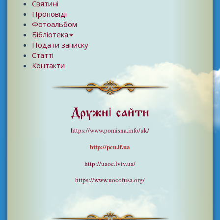
Святині
Проповіді
Фотоальбом
Бібліотека
Подати записку
Статті
Контакти
Дружні сайти
https://www.pomisna.info/uk/
http://pcu.if.ua
http://uaoc.lviv.ua/
https://www.uocofusa.org/