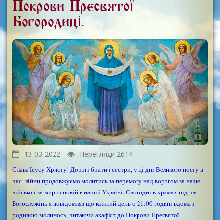
Покрови Пресвятої
Богородиці.
13-03-2022
Перегляди 2614
Слава Ісусу Христу! Дорогі брати і сестри, у ці дні Великого посту в
час війни продовжуємо молитись за перемогу над ворогом за наше
військо і за мир і спокій в нашій Україні. Сьогодні в храмах під час
Богослужінь я повідомляв що кожний день о 21:00 годині вдома з
родиною молимось, читаючи акафіст до Покрови Пресвятої