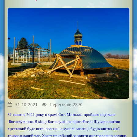
31-10-2021
Перегляди 2870
31 жовтня 2021 року в храмі Свт. Миколая пройшло недільне
Богослужіння. В кінці Богослужіння прот. Євген Шувар освятив
хрест який буде встановлено на куполі каплиці, будівництво якої
триває в даний час. Хрест придбаний за кошти жертводавців родини