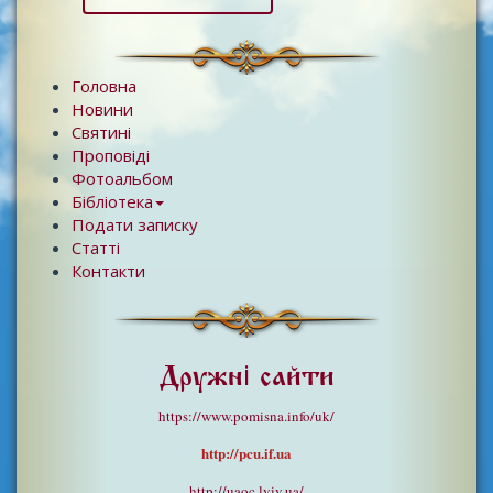
Головна
Новини
Святині
Проповіді
Фотоальбом
Бібліотека
Подати записку
Статті
Контакти
Дружні сайти
https://www.pomisna.info/uk/
http://pcu.if.ua
http://uaoc.lviv.ua/