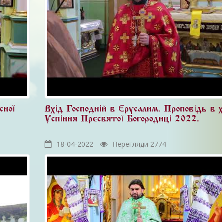
сної
Вхід Господній в Єрусалим. Проповідь в 
Успіння Пресвятої Богородиці 2022.
18-04-2022
Перегляди 2774