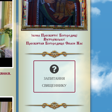
Ікона Пресвятої Богородиці
Вікторівської
Пресвятая Богородице Спаси Нас
яння.
ЗАПИТАННЯ
СВЯЩЕННИКУ