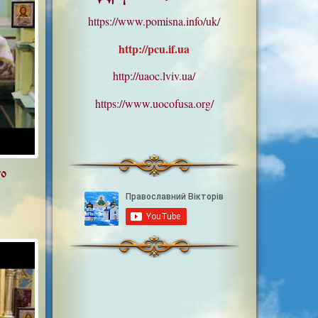
https://www.pomisna.info/uk/
http://pcu.if.ua
http://uaoc.lviv.ua/
https://www.uocofusa.org/
го