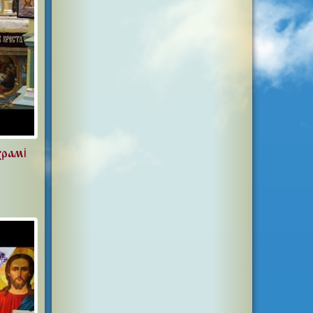
храмі