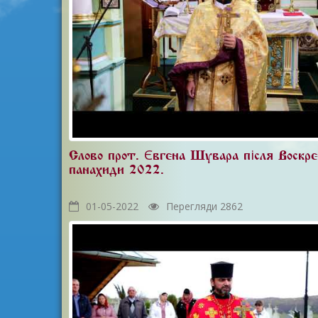
Слово прот. Євгена Шувара після Воскре
панахиди 2022.
01-05-2022
Перегляди 2862