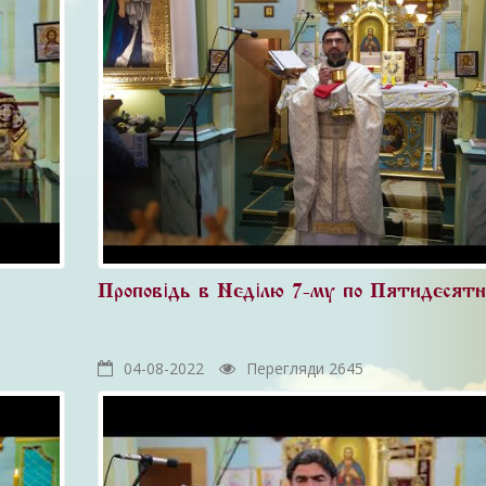
Проповідь в Неділю 7-му по П'ятидесятн
04-08-2022
Перегляди 2645