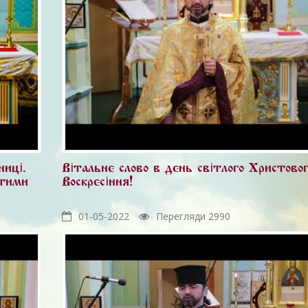
ниці.
Вітальне слово в день світлого Христово
стими
Воскресіння!
01-05-2022
Перегляди 2990