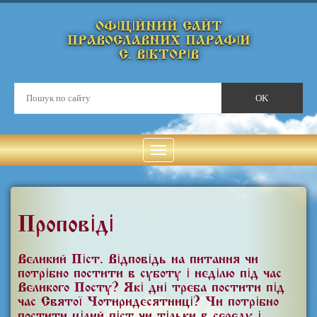
ОФІЦІЙНИЙ САЙТ
ПРАВОСЛАВНИХ ПАРАФІЙ
С. ВІКТОРІВ
Проповіді
Великий Піст. Відповідь на питання чи
потрібно постити в суботу і неділю під час
Великого Посту? Які дні треба постити під
час Святої Чотиридесятниці? Чи потрібно
постити цілий піст чи тільки в середу і