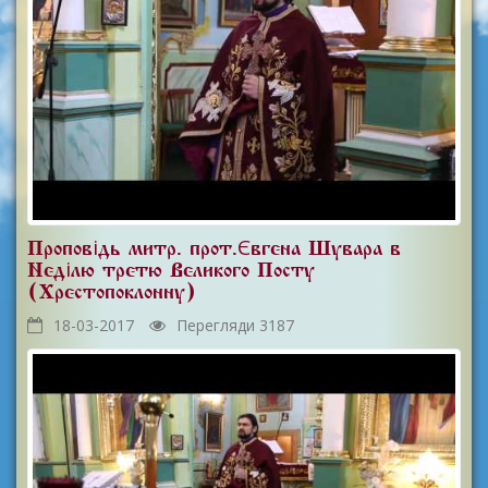
Проповідь митр. прот.Євгена Шувара в
Неділю третю Великого Посту
(Хрестопоклонну)
18-03-2017
Перегляди 3187