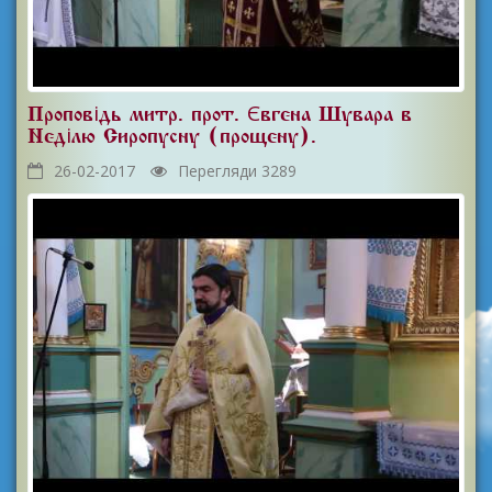
Проповідь митр. прот. Євгена Шувара в
Неділю Сиропусну (прощену).
26-02-2017
Перегляди 3289