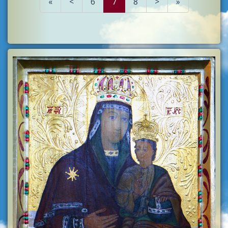
«
<
6
7
8
>
»