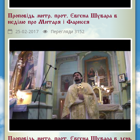
Проповідь митр. прот. Євгена Шувара в
неділю про Митаря і Фарисея
25-02-2017
Перегляди 3152
Проповідь митр. прот. Євгена Шувара в день