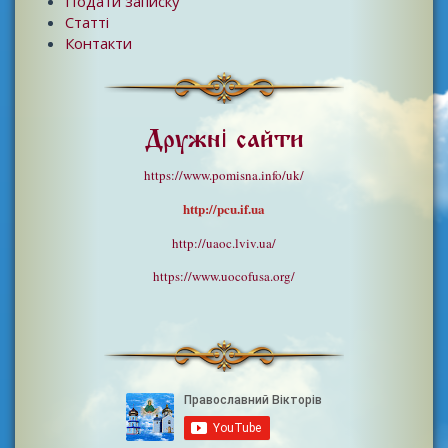
Подати записку
Статті
Контакти
Дружні сайти
https://www.pomisna.info/uk/
http://pcu.if.ua
http://uaoc.lviv.ua/
https://www.uocofusa.org/