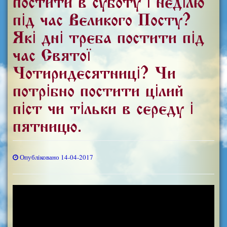
постити в суботу і неділю
під час Великого Посту?
Які дні треба постити під
час Святої
Чотиридесятниці? Чи
потрібно постити цілий
піст чи тільки в середу і
пятницю.
Опубліковано 14-04-2017