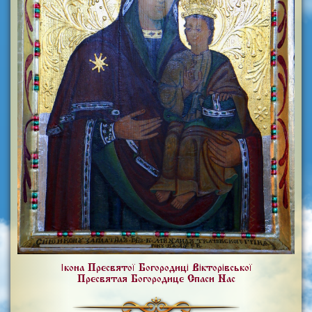
Ікона Пресвятої Богородиці Вікторівської
Пресвятая Богородице Спаси Нас