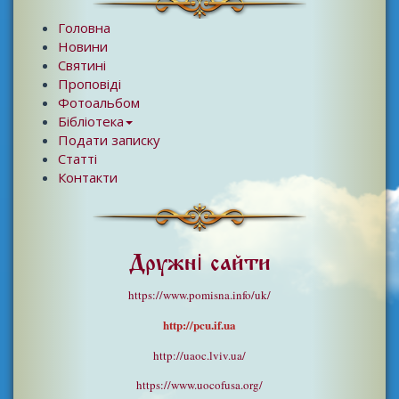
Головна
Новини
Святині
Проповіді
Фотоальбом
Бібліотека
Подати записку
Статті
Контакти
Дружні сайти
https://www.pomisna.info/uk/
http://pcu.if.ua
http://uaoc.lviv.ua/
https://www.uocofusa.org/