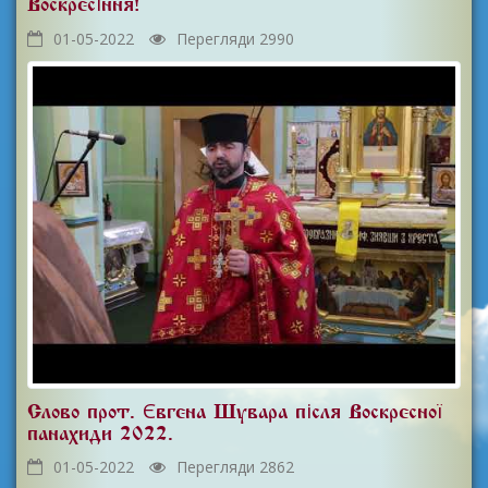
Воскресіння!
01-05-2022
Перегляди 2990
Слово прот. Євгена Шувара після Воскресної
панахиди 2022.
01-05-2022
Перегляди 2862