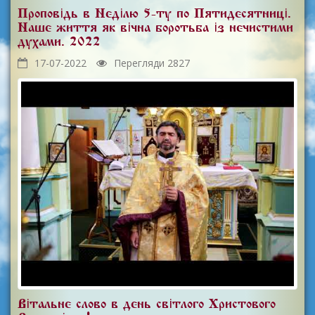
Проповідь в Неділю 5-ту по Пятидесятниці.
Наше життя як вічна боротьба із нечистими
духами. 2022
17-07-2022
Перегляди 2827
Вітальне слово в день світлого Христового