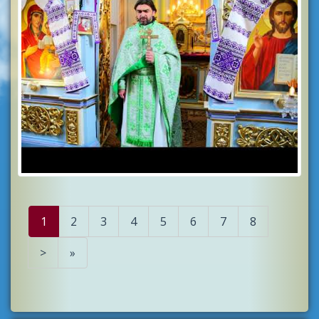
1
2
3
4
5
6
7
8
>
»