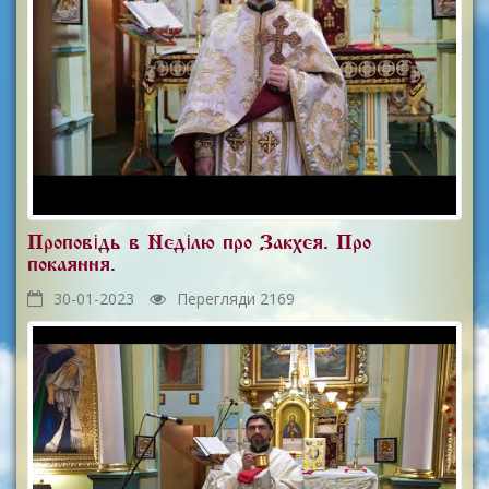
Проповідь в Неділю про Закхея. Про
покаяння.
30-01-2023
Перегляди 2169