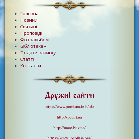
Головна
Новини
Святині
Проповіді
Фотоальбом
Бібліотека
Подати записку
Статті
Контакти
Дружні сайти
https://www.pomisna.info/uk/
http://pcu.if.ua
http://uaoc.lviv.ua/
https://www.uocofusa.org/