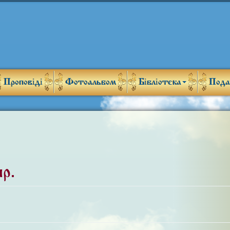
Проповіді
Фотоальбом
Бібліотека
Пода
р.