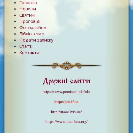
Головна
Новини
Святині
Проповіді
Фотоальбом
Бібліотека
Подати записку
Статті
Контакти
Дружні сайти
https://www.pomisna.info/uk/
http://pcu.if.ua
http://uaoc.lviv.ua/
https://www.uocofusa.org/