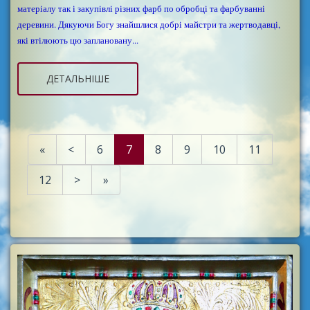
матеріалу так і закупівлі різних фарб по обробці та фарбуванні
деревини. Дякуючи Богу знайшлися добрі майстри та жертводавці,
які втілюють цю заплановану...
ДЕТАЛЬНІШЕ
«
<
6
7
8
9
10
11
12
>
»