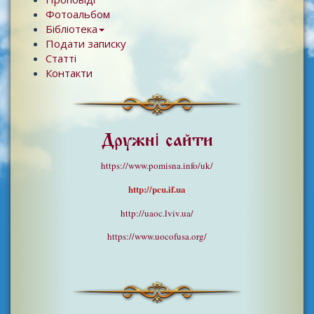
Фотоальбом
Бібліотека
Подати записку
Статті
Контакти
Дружні сайти
https://www.pomisna.info/uk/
http://pcu.if.ua
http://uaoc.lviv.ua/
https://www.uocofusa.org/