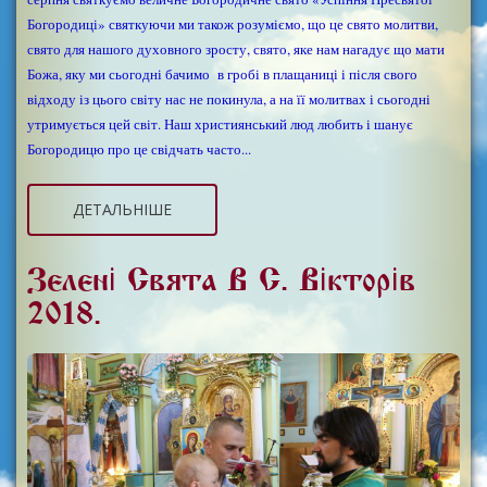
Богородиці» святкуючи ми також розуміємо, що це свято молитви,
свято для нашого духовного зросту, свято, яке нам нагадує що мати
Божа, яку ми сьогодні бачимо в гробі в плащаниці і після свого
відходу із цього світу нас не покинула, а на її молитвах і сьогодні
утримується цей світ. Наш християнський люд любить і шанує
Богородицю про це свідчать часто...
ДЕТАЛЬНІШЕ
Зелені Свята В С. Вікторів
2018.