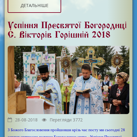
ДЕТАЛЬНІШЕ
Успіння Пресвятої Богородиці
С. Вікторів Горішній 2018
28-08-2018
Перегляди 3772
З Божого Благословення пройшовши крізь час посту ми сьогодні 28
серпня святкуємо величне Богородичне свято «Успіння Пресвятої