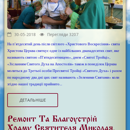
30-05-2018
Перегляди 3207
На п’ятдесятий день після світлого «Христового Воскресіння» свята
Христова Церква святкує одне із найбільших дванадесятих свят, яке
називають святою «П’ятидесятницею», днем «Святої Тройці»,
«Зісланням Святого Духа на Апостолів» також в понеділок Церква
молиться до Третьої особи Пресвятої Тройці «Святого Духа» і разом
по народному два дні цих свят називають «Зеленими Святами» коли
згідно нашої традиції прийнято...
ДЕТАЛЬНІШЕ
Ремонт Та Благоустрій
Храму Святителя Миколая.