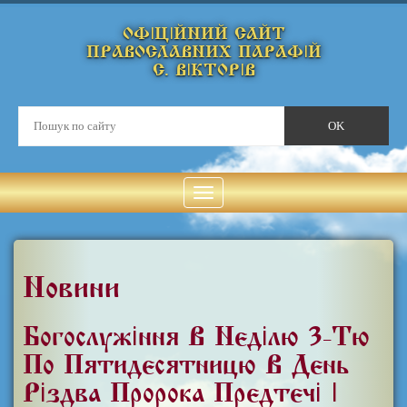
ОФІЦІЙНИЙ САЙТ
ПРАВОСЛАВНИХ ПАРАФІЙ
С. ВІКТОРІВ
Новини
Богослужіння В Неділю 3-Тю
По Пятидесятницю В День
Різдва Пророка Предтечі І