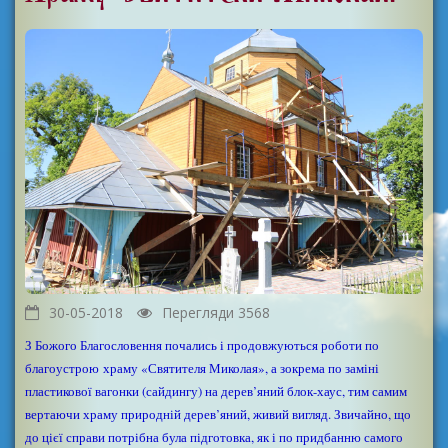
30-05-2018
Перегляди 3568
З Божого Благословення почались і продовжуються роботи по
благоустрою храму «Святителя Миколая», а зокрема по заміні
пластикової вагонки (сайдингу) на дерев’яний блок-хаус, тим самим
вертаючи храму природній дерев’яний, живий вигляд. Звичайно, що
до цієї справи потрібна була підготовка, як і по придбанню самого