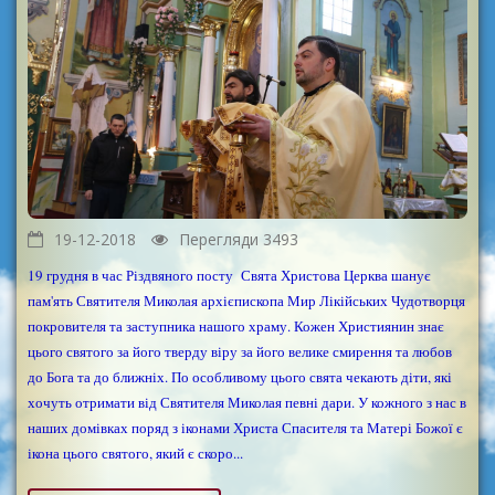
19-12-2018
Перегляди 3493
19 грудня в час Різдвяного посту Свята Христова Церква шанує
пам'ять Святителя Миколая архієпископа Мир Лікійських Чудотворця
покровителя та заступника нашого храму. Кожен Християнин знає
цього святого за його тверду віру за його велике смирення та любов
до Бога та до ближніх. По особливому цього свята чекають діти, які
хочуть отримати від Святителя Миколая певні дари. У кожного з нас в
наших домівках поряд з іконами Христа Спасителя та Матері Божої є
ікона цього святого, який є скоро...