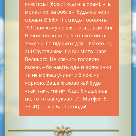
клястись і (божитись) ні в храмі, ні в
монастирі за роблені будь-які чорні
справи. В Біблії Господь Говорить:
"А Я вам кажу не клястися зовсім: Ані
Небом, бо воно престол Божий; ні
землею, бо підніжок для ніг Його це;
ані Єрусалимом, бо він місто Царя
Великого; Не клянись головою
своєю, – бо навіть однієї волосинки
ти не можеш учинити білою чи
чорною. Ваше ж слово хай буде:
«так-так», «ні-ні». А що більше над
це, то те від лукавого”. (Матфея, 5,
33-41) Спаси Вас Господи!