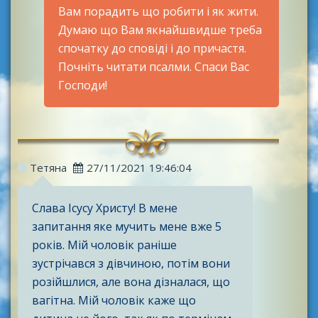
Вам порадить що робити і як жити.
Думаю що Вам якнайшвидше треба
спочатку до сповіді і до причастя.
Почніть читати псалми. Спаси Вас
Господи!
Тетяна
27/11/2021 19:46:04
Слава Ісусу Христу! В мене
запитання яке мучить мене вже 5
років. Мій чоловік раніше
зустрічався з дівчиною, потім вони
розійшлися, але вона дізналася, що
вагітна. Мій чоловік каже що