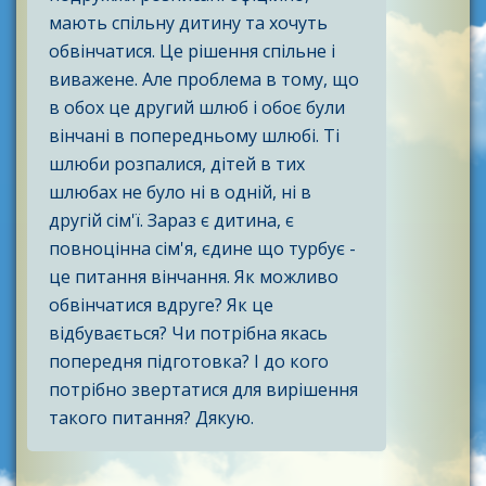
мають спільну дитину та хочуть
обвінчатися. Це рішення спільне і
виважене. Але проблема в тому, що
в обох це другий шлюб і обоє були
вінчані в попередньому шлюбі. Ті
шлюби розпалися, дітей в тих
шлюбах не було ні в одній, ні в
другій сім'ї. Зараз є дитина, є
повноцінна сім'я, єдине що турбує -
це питання вінчання. Як можливо
обвінчатися вдруге? Як це
відбувається? Чи потрібна якась
попередня підготовка? І до кого
потрібно звертатися для вирішення
такого питання? Дякую.