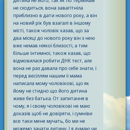
дитина не його, так як по термінам
не сходиться, вона завагітніла
приблизно в дати нового року, а він
на новий рік був взагалі в іншому
місті, також чоловік казав, що за
два місяці до нового року він з нею
вже немав ніякої близості, а тим
більше інтимної, також казав, що
відмовилася робити ДНК тест, але
вона не раз давала про себе знати, і
перед весіллям нашим її мама
написала мому чоловікові, що як
йому не стидно що його дитина
живе без батька. От запитання в
чому, я і свому чоловікові не маю
доказів щоб не довіряти, і сумніви
все таки мене мучать, бо ми не
можемо зачати дитину. І я думаю чи