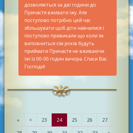
дозволяється за дві години до
Причастя вживати їжу. Але
поступово потрібно цей час
збільшувати щоб діти навчалися і
поступово привикали що коли їм
виповниться сім років будуть
приймати Причастя не вживаючи
їжі із 00-00 годин вечора. Спаси Вас
Господи!
«
<
23
24
25
26
27
28
29
30
31
32
33
>