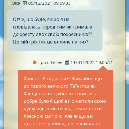
Віка
05/12/2021 09:59:33
Отче, шо буде, якщо я не
сповідалась перед тим як тримала
до хресту двох своїх похресників??
Це мій гріх і як це вплине на них?
Прот. Євген
11/01/2022 19:05:11
Христос Рождається! Звичайно що
до такого великого Таїнства як
Хрещення потрібно готовитись і
добре було б щоб ви очистили свою
душу від гріхів перед тим як стати
Хресною матір'ю. Але якщо ви
цього не зробили, але відчуваєте