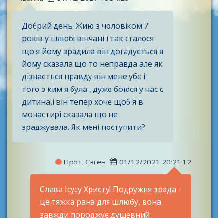
Добрий день. Жию з чоловіком 7
років у шлюбі вінчані і так сталося
що я йому зрадила він догадується я
йому сказала що то неправда але як
дізнається правду він мене убє і
того з ким я була , дуже боюся у нас є
дитина,і він тепер хоче щоб я в
монастирі сказала що не
зраджувала. Як мені поступити?
Прот. Євген
01/12/2021 20:21:12
Слава Ісусу Христу! Подружня зрада -
це тяжка рана для шлюбу, вона
завжди породжує душевний