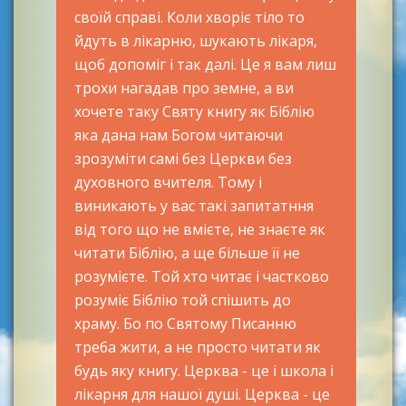
своїй справі. Коли хворіє тіло то
йдуть в лікарню, шукають лікаря,
щоб допоміг і так далі. Це я вам лиш
трохи нагадав про земне, а ви
хочете таку Святу книгу як Біблію
яка дана нам Богом читаючи
зрозуміти самі без Церкви без
духовного вчителя. Тому і
виникають у вас такі запитатння
від того що не вмієте, не знаєте як
читати Біблію, а ще більше її не
розумієте. Той хто читає і частково
розуміє Біблію той спішить до
храму. Бо по Святому Писанню
треба жити, а не просто читати як
будь яку книгу. Церква - це і школа і
лікарня для нашої душі. Церква - це