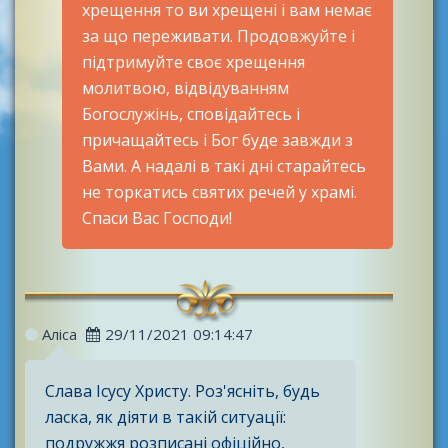
хрещення то ви хрещені і вам немає
за що переживати. Продовжуйте і
підтримуйте своє хрещення
молитвою, відвідуванням
Богослужінь, сповідайтесь і
причащайтесь і Бог буде завжди з
Вами. А надалі в такі дні старайтесь
не торкатись святих речей у храмі.
Спаси Вас Господи!
Аліса
29/11/2021 09:14:47
Слава Ісусу Христу. Роз'ясніть, будь
ласка, як діяти в такій ситуації:
подружжя розписані офіційно,