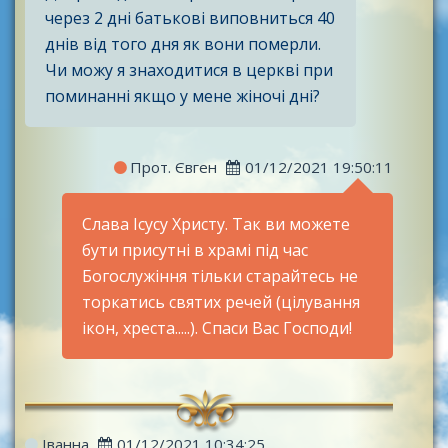
через 2 дні батькові виповниться 40
днів від того дня як вони померли.
Чи можу я знаходитися в церкві при
поминанні якщо у мене жіночі дні?
Прот. Євген
01/12/2021 19:50:11
Слава Ісусу Христу. Так ви можете
бути присутні в храмі під час
Богослужіння тільки старайтесь не
торкатись святих речей (цілування
ікон, хреста.....). Спаси Вас Господи!
Іванна
01/12/2021 10:34:25