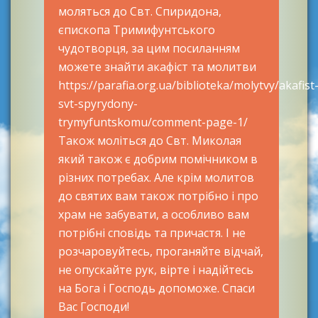
моляться до Свт. Спиридона,
єпископа Тримифунтського
чудотворця, за цим посиланням
можете знайти акафіст та молитви
https://parafia.org.ua/biblioteka/molytvy/akafist
svt-spyrydony-
trymyfuntskomu/comment-page-1/
Також моліться до Свт. Миколая
який також є добрим помічником в
різних потребах. Але крім молитов
до святих вам також потрібно і про
храм не забувати, а особливо вам
потрібні сповідь та причастя. І не
розчаровуйтесь, проганяйте відчай,
не опускайте рук, вірте і надійтесь
на Бога і Господь допоможе. Спаси
Вас Господи!