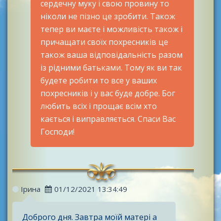
сердечну муку і свою провину то
ніколи не пізно це зробити. Також
тепер ви маєте і можливість також і
причащати своїх похресників це
також ваша відповідальність разом
із рідними батьками. Тому як ви так
будете робити то все у ваших
похресників і у вас буде добре. Бог
любить всіх і прощає всім хто
кається і виправляється. Спаси Вас
Господи!
Ірина
01/12/2021 13:34:49
Доброго дня. Завтра моїй матері а