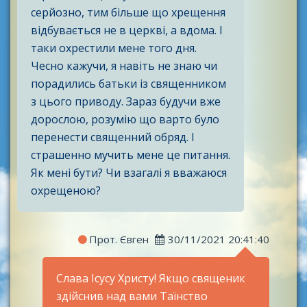
серйозно, тим більше що хрещення
відбувається не в церкві, а вдома. І
таки охрестили мене того дня.
Чесно кажучи, я навіть не знаю чи
порадились батьки із священником
з цього приводу. Зараз будучи вже
дорослою, розумію що варто було
перенести священний обряд. І
страшенно мучить мене це питання.
Як мені бути? Чи взагалі я вважаюся
охрещеною?
Прот. Євген
30/11/2021 20:41:40
Слава Ісусу Христу! Якщо священик
здійснив над вами Таїнство