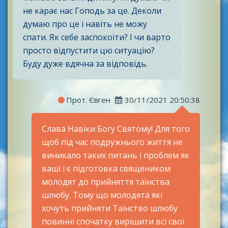
не карає нас Гоподь за це. Деколи
думаю про це і навіть не можу
спати. Як себе заспокоїти? І чи варто
просто відпустити цю ситуацію?
Буду дуже вдячна за відповідь.
Прот. Євген
30/11/2021 20:50:38
Слава Навіки Богу Святому! Для того
щоб під час подружнього життя не
виникало таких питань і проблем як
ваші і є підготовка священиком
молодят до прийняття таїнства
шлюбу. Тому що молодята які
хочуть прийняти Таїнство шлюбу
повинні спочатку вирішити всі свої