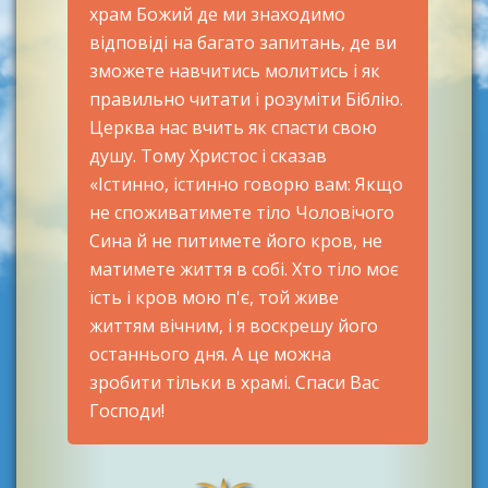
храм Божий де ми знаходимо
відповіді на багато запитань, де ви
зможете навчитись молитись і як
правильно читати і розуміти Біблію.
Церква нас вчить як спасти свою
душу. Тому Христос і сказав
«Істинно, істинно говорю вам: Якщо
не споживатимете тіло Чоловічого
Сина й не питимете його кров, не
матимете життя в собі. Хто тіло моє
їсть і кров мою п'є, той живе
життям вічним, і я воскрешу його
останнього дня. А це можна
зробити тільки в храмі. Спаси Вас
Господи!