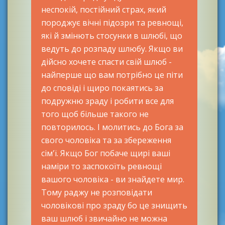
неспокій, постійний страх, який
породжує вічні підозри та ревнощі,
які й змінють стосунки в шлюбі, що
ведуть до розпаду шлюбу. Якщо ви
дійсно хочете спасти свій шлюб -
найперше що вам потрібно це піти
до сповіді і щиро покаятись за
подружню зраду і робити все для
того щоб більше такого не
повторилось. І молитись до Бога за
свого чоловіка та за збереження
сім'ї. Якщо Бог побаче щирі ваші
наміри то заспокоїть ревнощі
вашого чоловіка - ви знайдете мир.
Тому раджу не розповідати
чоловікові про зраду бо це знищить
ваш шлюб і звичайно не можна