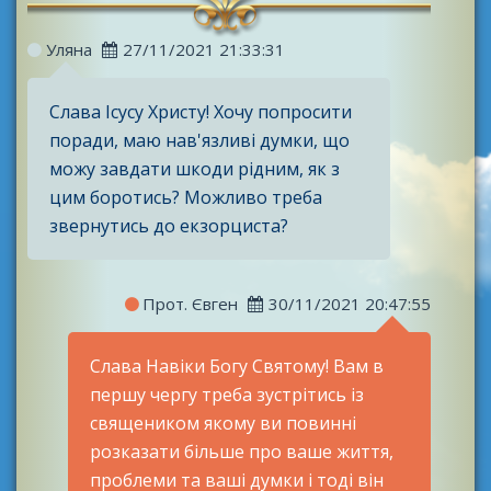
Уляна
27/11/2021 21:33:31
Слава Ісусу Христу! Хочу попросити
поради, маю нав'язливі думки, що
можу завдати шкоди рідним, як з
цим боротись? Можливо треба
звернутись до екзорциста?
Прот. Євген
30/11/2021 20:47:55
Слава Навіки Богу Святому! Вам в
першу чергу треба зустрітись із
священиком якому ви повинні
розказати більше про ваше життя,
проблеми та ваші думки і тоді він