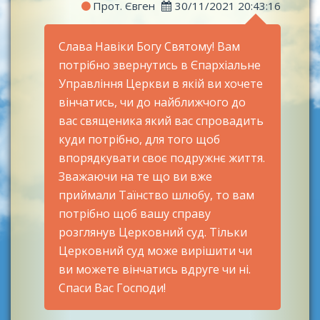
Прот. Євген
30/11/2021 20:43:16
Слава Навіки Богу Святому! Вам
потрібно звернутись в Єпархіальне
Управління Церкви в якій ви хочете
вінчатись, чи до найближчого до
вас священика який вас спровадить
куди потрібно, для того щоб
впорядкувати своє подружнє життя.
Зважаючи на те що ви вже
приймали Таїнство шлюбу, то вам
потрібно щоб вашу справу
розглянув Церковний суд. Тільки
Церковний суд може вирішити чи
ви можете вінчатись вдруге чи ні.
Спаси Вас Господи!