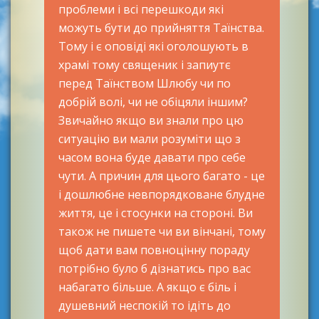
проблеми і всі перешкоди які
можуть бути до прийняття Таїнства.
Тому і є оповіді які оголошують в
храмі тому священик і запиутє
перед Таїнством Шлюбу чи по
добрій волі, чи не обіцяли іншим?
Звичайно якщо ви знали про цю
ситуацію ви мали розуміти що з
часом вона буде давати про себе
чути. А причин для цього багато - це
і дошлюбне невпорядковане блудне
життя, це і стосунки на стороні. Ви
також не пишете чи ви вінчані, тому
щоб дати вам повноцінну пораду
потрібно було б дізнатись про вас
набагато більше. А якщо є біль і
душевний неспокій то ідіть до