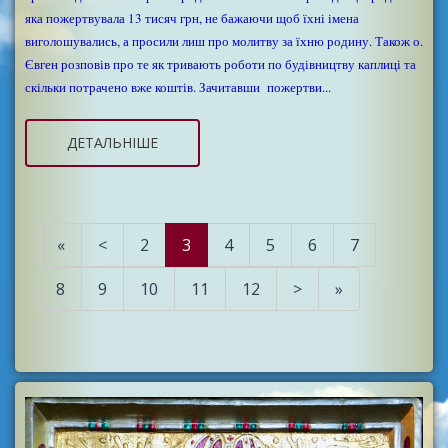
яка пожертвувала 13 тисяч грн, не бажаючи щоб їхні імена
виголошувались, а просили лиш про молитву за їхню родину. Також о.
Євген розповів про те як тривають роботи по будівництву каплиці та
скільки потрачено вже коштів. Зачитавши пожертви...
ДЕТАЛЬНІШЕ
«
<
2
3
4
5
6
7
8
9
10
11
12
>
»