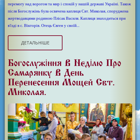
перемогу над ворогом та мир і спокій у нашій державі Україні. Також
після Богослужінь була освячена каплиця Свт. Миколая, споруджена
жертводавцями родиною Плісак Василя. Каплиця знаходиться при
в'їзді в с. Вікторів. Отець Євген у своїй...
ДЕТАЛЬНІШЕ
Богослужіння В Неділю Про
Самарянку В День
Перенесення Мощей Свт.
Миколая.