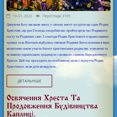
10-01-2022
Перегляди 3165
Дякуючи Богу ми мали змогу у своєму житті зустріти ще одне Різдво
Христове, ще раз Господь сподобив нас пройти крізь час Різдвяного
посту та Різдвяних свят. І з нагоди Різдва Христового в православних
храмах села Вікторів відбулись святкові Різдвяні Богослужіння в яких
молитовно взяли участь багато христянських родин які в молитві та
за нашою українською традицією з колядою славили Народженного
Христа. Цей час проходить по-особливому коли є відчуття Різдва
Христового, коли діти колядують...
ДЕТАЛЬНІШЕ
Освячення Хреста Та
Продовження Будівництва
Каплиці.