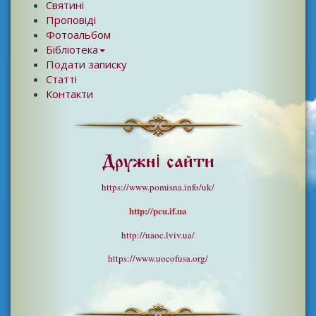
Святині
Проповіді
Фотоальбом
Бібліотека
Подати записку
Статті
Контакти
Дружні сайти
https://www.pomisna.info/uk/
http://pcu.if.ua
http://uaoc.lviv.ua/
https://www.uocofusa.org/