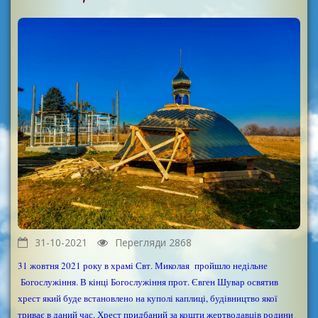
31-10-2021
Перегляди 2868
31 жовтня 2021 року в храмі Свт. Миколая пройшло недільне
Богослужіння. В кінці Богослужіння прот. Євген Шувар освятив
хрест який буде встановлено на куполі каплиці, будівництво якої
триває в даний час. Хрест придбаний за кошти жертводавців родини