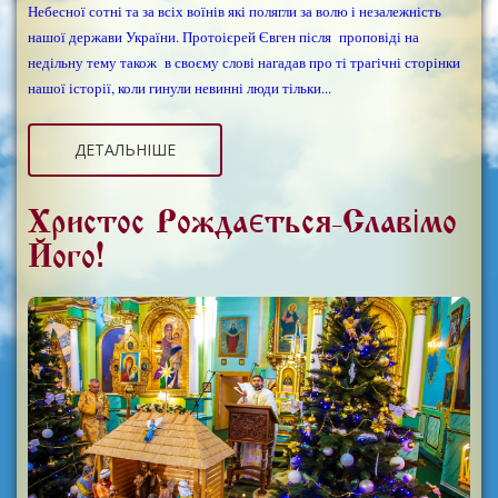
Небесної сотні та за всіх воїнів які полягли за волю і незалежність
нашої держави України. Протоієрей Євген після проповіді на
недільну тему також в своєму слові нагадав про ті трагічні сторінки
нашої історії, коли гинули невинні люди тільки...
ДЕТАЛЬНІШЕ
Христос Рождається-Славімо
Його!