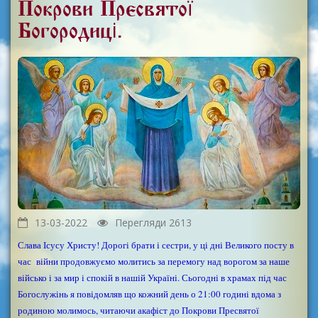
Покрови Пресвятої
Богородиці.
13-03-2022
Перегляди 2613
Слава Ісусу Христу! Дорогі брати і сестри, у ці дні Великого посту в
час війни продовжуємо молитись за перемогу над ворогом за наше
військо і за мир і спокій в нашій Україні. Сьогодні в храмах під час
Богослужінь я повідомляв що кожний день о 21:00 годині вдома з
родиною молимось, читаючи акафіст до Покрови Пресвятої