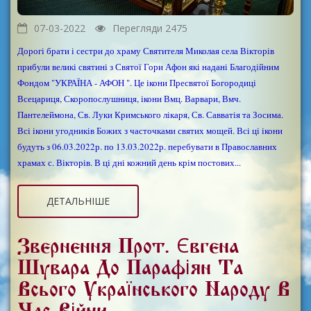
07-03-2022
Перегляди 2475
Дорогі брати і сестри до храму Святителя Миколая села Вікторів
прибули великі святині з Святої Гори Афон які надані Благодійним
Фондом "УКРАЇНА - АФОН ". Це ікони Пресвятої Богородиці
Всецариця, Скоропослушниця, ікони Вмц. Варвари, Вмч.
Пантелеймона, Св. Луки Кримського лікаря, Св. Савватія та Зосима.
Всі ікони угодників Божих з часточками святих мощей. Всі ці ікони
будуть з 06.03.2022р. по 13.03.2022р. перебувати в Православних
храмах с. Вікторів. В ці дні кожний день крім постових...
ДЕТАЛЬНІШЕ
Звернення Прот. Євгена
Шувара До Парафіян Та
Всього Українського Народу В
Час Війни.