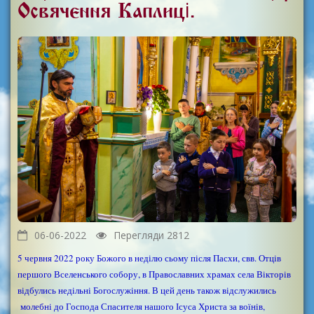
Освячення Каплиці.
06-06-2022
Перегляди 2812
5 червня 2022 року Божого в неділю сьому після Пасхи, свв. Отців
першого Вселенського собору, в Православних храмах села Вікторів
відбулись недільні Богослужіння. В цей день також відслужились
молебні до Господа Спасителя нашого Ісуса Христа за воїнів,