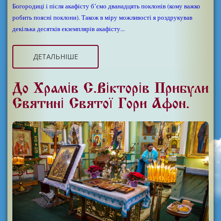
Богородиці і після акафісту б’ємо дванадцять поклонів (кому важко
робить поясні поклони). Також в міру можливості я роздрукував
декілька десятків екземплярів акафісту...
ДЕТАЛЬНІШЕ
До Храмів С.Вікторів Прибули
Святині Святої Гори Афон.