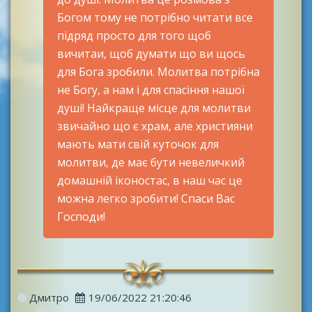
Богом тому не потрібно читати все
підряд просто для того щоб
вичитаи, щоб думати що ви щось
для Бога зробили. Молитва потрібна
не Богу, а нам і для спасіння нашої
душі! Найкраще місце для молитви
звичайно що є храм, але християни
мають мати свій куточок для
молитви, де має бути невеличкий
домашній іконостас, в наш час це
можна легко зробити! Спаси Вас
Господи!
Дмитро
19/06/2022 21:20:46