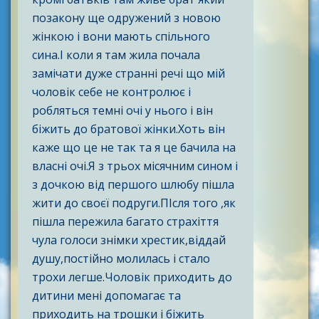
позакону ще одружений з новою
жінкою і вони мають спільного
сина.І коли я там жила почала
замічати дуже странні речі що мій
чоловік себе не контролює і
робляться темні очі у нього і він
біжить до братової жінки.Хоть він
каже що це не так та я це бачила на
власні очі.Я з трьох місячним сином і
з дочкою від першого шлюбу пішла
жити до своєї подруги.ПІсля того ,як
пішла пережила багато страхіття
чула голоси знімки хрестик,віддай
душу,постійно молилась і стало
трохи легше.Чоловік приходить до
дитини мені допомагає та
приходить на трошки і біжить