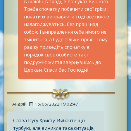
в шлюбі, в зраді, в пошуках винного.
Треба спочатку побачити свої гріхи і
почати їх виправляти тоді все почне
налагоджуватись, без праці над
собою і виправлення себе нічого не
зміниться, а буде тільки гірше. Тому
раджу приведіть спочатку в
порядок своє особисте так і
подружнє життя звернувшись до
Церкви. Спаси Вас Господи!
Андрій
15/06/2022 19:02:47
Слава Ісусу Христу. Вибачте що
турбую, але виникла така ситуація,