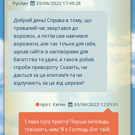
Руслан
25/06/2022 17:49:28
Добрий день! Справа в тому, що
тривалий час звертався до
ворожок, а потім сам навчився
ворожити, але так тільки для себе,
шукав сайти із наговорами для
багатства та удачі, а також робив
спроби привороту. Скажіть, чи
дається за це епитим'я та чи
відлучають за це від церкви?
прот. Євген
30/06/2022 12:35:31
Слава Ісусу Христу! Перша заповідь
говорить нам "Я є Господь Бог твій,