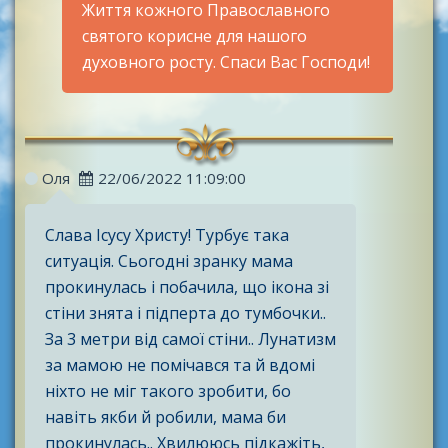
Життя кожного Православного
святого корисне для нашого
духовного росту. Спаси Вас Господи!
Оля
22/06/2022 11:09:00
Слава Ісусу Христу! Турбує така
ситуація. Сьогодні зранку мама
прокинулась і побачила, що ікона зі
стіни знята і підперта до тумбочки..
За 3 метри від самої стіни.. Лунатизм
за мамою не помічався та й вдомі
ніхто не міг такого зробити, бо
навіть якби й робили, мама би
прокинулась.. Хвилююсь підкажіть,