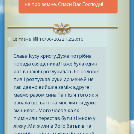
не про земне. Спаси Вас Господи!
Світлана
16/06/2022 12:20:10
Слава Ісусу христу.Дуже потрібна
порада священика.Я вже була один
раз в шлюбі розлучилась бо чоловік
пив і розпускав руки до мене.Я не
так давно вийшла заміж вдруге і
маємо разом сина.Та після того як я
взнала що вагітна моє життя дуже
змінилось.Мого чоловіка як
підмінили перестав бути зі мною у
ліжку .Ми жили в його батьків та
кромі батьків там живе брат який