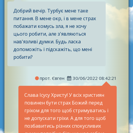
Добрий вечір. Турбує мене таке
питання. В мене окр, і в мене страх
побажати комусь зла, я не хочу
цього робити, але з'являються
нав'язливі думки. Будь ласка
допоможіть і підскажіть, що мені
робити?
прот. Євген
30/06/2022 08:42:21
Слава Ісусу Христу! У всіх християн
повинен бути страх Божий перед
гріхом для того щоб стримуватись і
не допускати гріхи. А для того щоб
позбавитись різних спокусливих