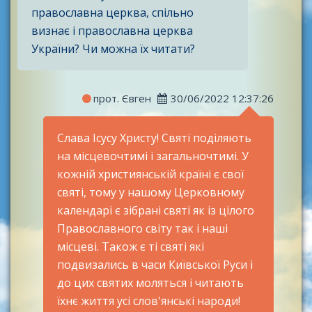
православна церква, спільно
визнає і православна церква
України? Чи можна їх читати?
прот. Євген
30/06/2022 12:37:26
Слава Ісусу Христу! Святі поділяють
на місцевочтимі і загальночтимі. У
кожній християнській країні є свої
святі, тому у нашому Церковному
календарі є зібрані святі як із цілого
Православного світу так і наші
місцеві. Також є ті святі які
подвизались в часи Київської Руси і
до цих святих моляться і читають
їхнє життя усі слов'янські народи!