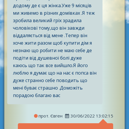
додому де є ця жінка.Уже 9 місяців
ми живемо в різних домівках .Я теж
зробила великий гріх зрадила
чоловікові тому,що він завжди
віддаляється від мене .Тепер він
хоче жити разом щоб купити дім я
незнаю що робити не маю себе де
подіти від душевної болі дуже
каюсь що так все вийшло.Я його
люблю я думає що на нас є попса він
дуже странно себе поводить що
мені буває страшно .Доможіть
порадою благаю вас
прот. Євген
30/06/2022 13:02:15