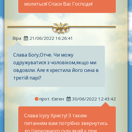
молиться! Спаси Вас Господи!
Віра
21/06/2022 16:26:41
Слава Богу,Отче. Чи можу
одружуватися з чоловіком,якщо ми
овдовіли. Але я хрестила його сина в
третій парі?
прот. Євген
30/06/2022 12:43:42
Слава Ісусу Христу! З таким
питанням вам потрібно звернутись
до Церковного суду який є при