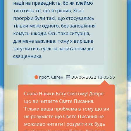
надії на праведність, бо як клеймо
тяготить те, що я грішив. Хоч і
прогріхи були такі, що стосувались
тільки мене одного, без заподіяння
комусь шкоди. Ось така ситуація,
для мене важлива, тому я вирішив
загуглити в гуглі за запитанням до
священника.
прот. Євген
30/06/2022 13:05:55
Слава Навіки Богу Святому! Добре
що ви читаєте Святе Писання.
Тільки ваша проблема в тому що ви
не розумієте що Святе Писання не
можливо читати і розуміти як будь