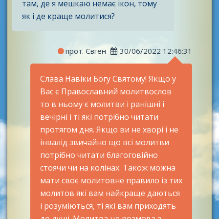
там, де я мешкаю немає ікон, тому
як і де краще молитися?
прот. Євген
30/06/2022 12:46:31
Слава Навіки Богу Святому! Якщо у
Вас є Православний молитвослов
то в ньому є молитви і ранішні і
вечірні і ті які потрібно читати
протягом дня. Якщо ви не хворі і не
інвалід звичайно що всі молитви
потрібно читати благоговійно
стоячи чи на колінах. Також можна
мати своє молитовне правило із тих
молитов які вам найкраще даються
і розуміються, ті які вам приходять
до душі. Молитва це розмова з