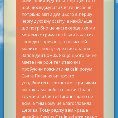
який інший художній твір. Для того
щоб досліджувати Святе писання
потрібно мати для цього в першу
чергу духовну освіту, а найбільше
що потрібно це чисте серце яке ми
можемо отримати тільки в частих
сповідях і причасті, в посиленій
молитві і пості, через виконання
Заповідей Божих. Якщо цього ви не
маєте і не робите читаючи і
пробуючи пояснити на свій розум
Святе Писання ви просто
уподібнитесь сектантам і єритикам
які так само роблять як ви. Право
тлумачити Святе Писання дано не
всім, а тим кому це Благословила
Церква. Тому раджу вам краще
читайте Святих Отців які вже давно