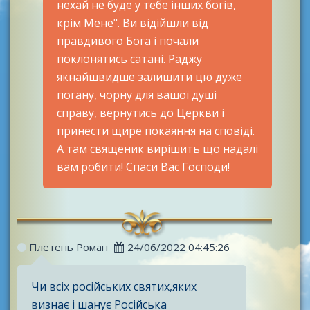
нехай не буде у тебе інших богів,
крім Мене". Ви відійшли від
правдивого Бога і почали
поклонятись сатані. Раджу
якнайшвидше залишити цю дуже
погану, чорну для вашої душі
справу, вернутись до Церкви і
принести щире покаяння на сповіді.
А там священик вирішить що надалі
вам робити! Спаси Вас Господи!
Плетень Роман
24/06/2022 04:45:26
Чи всіх російських святих,яких
визнає і шанує Російська