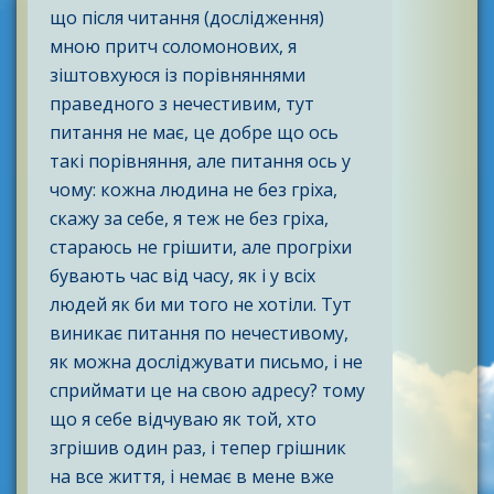
що після читання (дослідження)
мною притч соломонових, я
зіштовхуюся із порівняннями
праведного з нечестивим, тут
питання не має, це добре що ось
такі порівняння, але питання ось у
чому: кожна людина не без гріха,
скажу за себе, я теж не без гріха,
стараюсь не грішити, але прогріхи
бувають час від часу, як і у всіх
людей як би ми того не хотіли. Тут
виникає питання по нечестивому,
як можна досліджувати письмо, і не
сприймати це на свою адресу? тому
що я себе відчуваю як той, хто
згрішив один раз, і тепер грішник
на все життя, і немає в мене вже