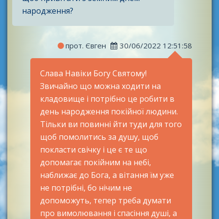
народження?
прот. Євген
30/06/2022 12:51:58
Слава Навіки Богу Святому!
Звичайно що можна ходити на
кладовище і потрібно це робити в
день народження покійної людини.
Тільки ви повинні йти туди для того
щоб помолитись за душу, щоб
покласти свічку і це є те що
допомагає покійним на небі,
наближає до Бога, а вітання їм уже
не потрібні, бо нічим не
допоможуть, тепер треба думати
про вимолювання і спасіння душі, а