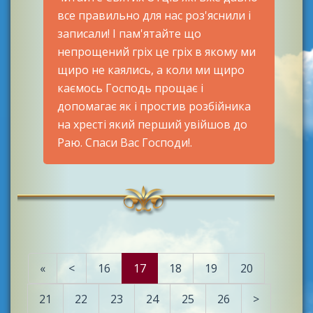
все правильно для нас роз'яснили і
записали! І пам'ятайте що
непрощений гріх це гріх в якому ми
щиро не каялись, а коли ми щиро
каємось Господь прощає і
допомагає як і простив розбійника
на хресті який перший увійшов до
Раю. Спаси Вас Господи!.
«
<
16
17
18
19
20
21
22
23
24
25
26
>