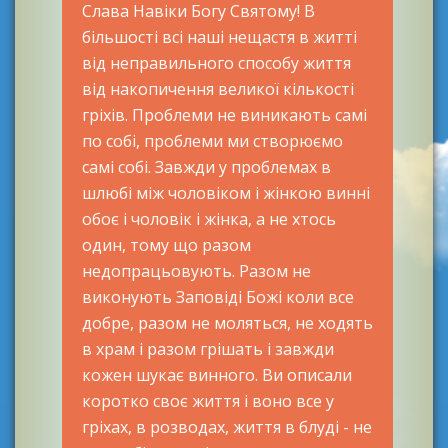
Слава Навіки Богу Святому! В
більшості всі наші нещастя в житті
від неправильного способу життя
від накопичення великої кількості
гріхів. Проблеми не виникають самі
по собі, проблеми ми створюємо
самі собі. Завжди у проблемах в
шлюбі між чоловіком і жінкою винні
обоє і чоловік і жінка, а не хтось
один, тому що разом
недопрацьовують. Разом не
виконують Заповіді Божі коли все
добре, разом не моляться, не ходять
в храм і разом грішать і завжди
кожен шукає винного. Ви описали
коротко своє життя і воно все у
гріхах, в розводах, життя в блуді - не