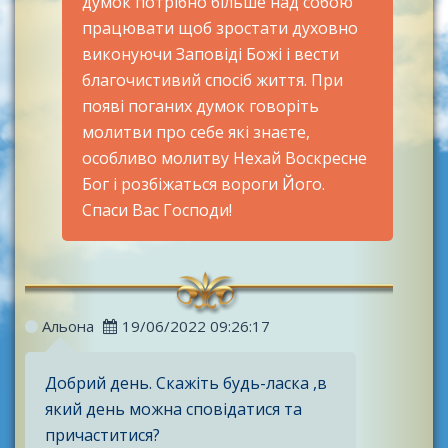
думок потрібно більше над собою
працювати щоб зростати духовно
виконуючи Заповіді Божі і вести
благочистивий спосіб життя. При
появі поганих думок говоріть
молитви про себе які знаєте,
особливо молитву Нехай Воскресне
Бог і розбіжаться вороги Його.
Спаси Вас Господи!
Альона
19/06/2022 09:26:17
Добрий день. Скажіть будь-ласка ,в
який день можна сповідатися та
причаститися?