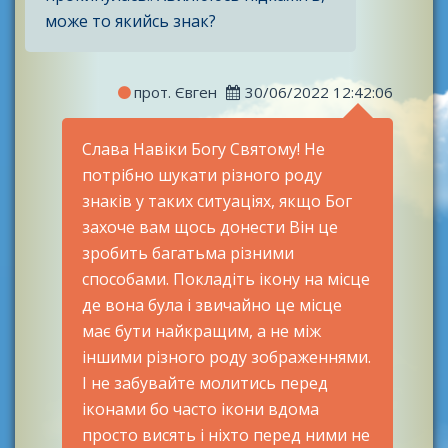
може то якийсь знак?
прот. Євген
30/06/2022 12:42:06
Слава Навіки Богу Святому! Не
потрібно шукати різного роду
знаків у таких ситуаціях, якщо Бог
захоче вам щось донести Він це
зробить багатьма різними
способами. Покладіть ікону на місце
де вона була і звичайно це місце
має бути найкращим, а не між
іншими різного роду зображеннями.
І не забувайте молитись перед
іконами бо часто ікони вдома
просто висять і ніхто перед ними не